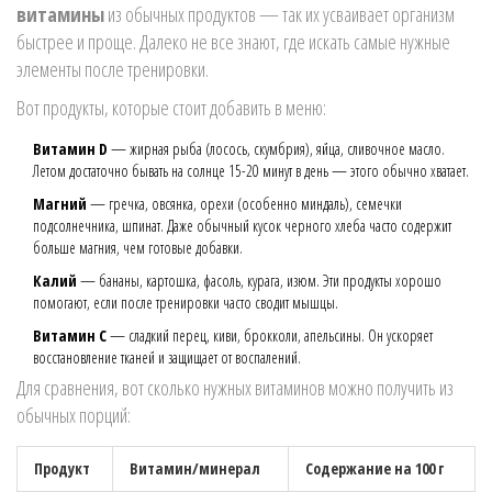
витамины
из обычных продуктов — так их усваивает организм
быстрее и проще. Далеко не все знают, где искать самые нужные
элементы после тренировки.
Вот продукты, которые стоит добавить в меню:
Витамин D
— жирная рыба (лосось, скумбрия), яйца, сливочное масло.
Летом достаточно бывать на солнце 15-20 минут в день — этого обычно хватает.
Магний
— гречка, овсянка, орехи (особенно миндаль), семечки
подсолнечника, шпинат. Даже обычный кусок черного хлеба часто содержит
больше магния, чем готовые добавки.
Калий
— бананы, картошка, фасоль, курага, изюм. Эти продукты хорошо
помогают, если после тренировки часто сводит мышцы.
Витамин C
— сладкий перец, киви, брокколи, апельсины. Он ускоряет
восстановление тканей и защищает от воспалений.
Для сравнения, вот сколько нужных витаминов можно получить из
обычных порций:
Продукт
Витамин/минерал
Содержание на 100 г