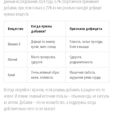
данным исследований 2024 года, 67% спортсменов принимают
добавки, при этом только у 25% из них реально находят дефицит
нужных веществ.
Когда нужны
Вещество
Признаки дефицита
добавки?
Дефицит по анализу
Усталость, частые простуды,
Витамин D
крови, мало солнца
боли в мышцах
Много тренировок,
Судороги,
Магний
судороги
раздражительность
Очень активный образ
Мышечная слабость,
Калий
жизни, потливость
нарушения ритма сердца
Всегда сверяйся с врачом, если решишь добавить в рацион что-то
новое. И помни: главный источник пользы – обычная еда, не капсулы
из аптеки. Добавки – это не волшебство, а поддержка, когда
действительно чего-то не хватает.