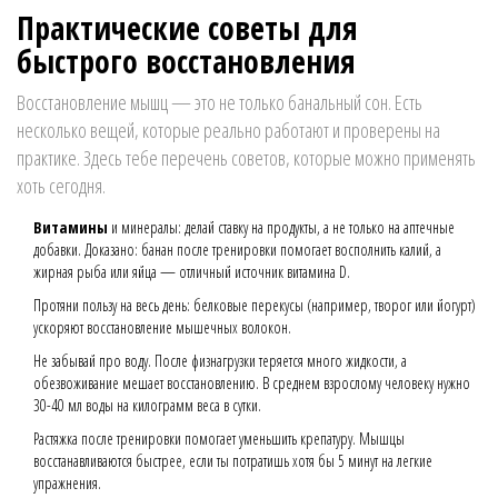
Практические советы для
быстрого восстановления
Восстановление мышц — это не только банальный сон. Есть
несколько вещей, которые реально работают и проверены на
практике. Здесь тебе перечень советов, которые можно применять
хоть сегодня.
Витамины
и минералы: делай ставку на продукты, а не только на аптечные
добавки. Доказано: банан после тренировки помогает восполнить калий, а
жирная рыба или яйца — отличный источник витамина D.
Протяни пользу на весь день: белковые перекусы (например, творог или йогурт)
ускоряют восстановление мышечных волокон.
Не забывай про воду. После физнагрузки теряется много жидкости, а
обезвоживание мешает восстановлению. В среднем взрослому человеку нужно
30-40 мл воды на килограмм веса в сутки.
Растяжка после тренировки помогает уменьшить крепатуру. Мышцы
восстанавливаются быстрее, если ты потратишь хотя бы 5 минут на легкие
упражнения.