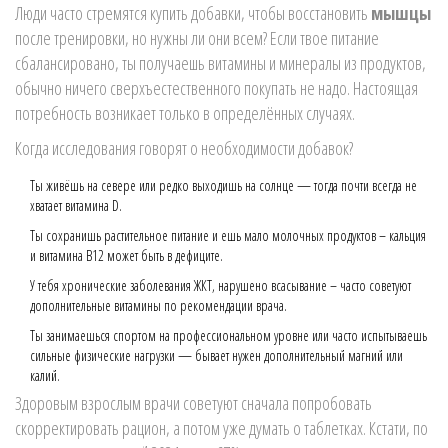
Люди часто стремятся купить добавки, чтобы восстановить
мышцы
после тренировки, но нужны ли они всем? Если твое питание
сбалансировано, ты получаешь витамины и минералы из продуктов,
обычно ничего сверхъестественного покупать не надо. Настоящая
потребность возникает только в определённых случаях.
Когда исследования говорят о необходимости добавок?
Ты живёшь на севере или редко выходишь на солнце — тогда почти всегда не
хватает витамина D.
Ты сохранишь растительное питание и ешь мало молочных продуктов – кальция
и витамина B12 может быть в дефиците.
У тебя хронические заболевания ЖКТ, нарушено всасывание – часто советуют
дополнительные витамины по рекомендации врача.
Ты занимаешься спортом на профессиональном уровне или часто испытываешь
сильные физические нагрузки — бывает нужен дополнительный магний или
калий.
Здоровым взрослым врачи советуют сначала попробовать
скорректировать рацион, а потом уже думать о таблетках. Кстати, по