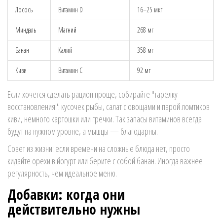
Лосось
Витамин D
16–25 мкг
Миндаль
Магний
268 мг
Банан
Калий
358 мг
Киви
Витамин C
92 мг
Если хочется сделать рацион проще, собирайте "тарелку
восстановления": кусочек рыбы, салат с овощами и парой ломтиков
киви, немного картошки или гречки. Так запасы витаминов всегда
будут на нужном уровне, а мышцы — благодарны.
Совет из жизни: если времени на сложные блюда нет, просто
кидайте орехи в йогурт или берите с собой банан. Иногда важнее
регулярность, чем идеальное меню.
Добавки: когда они
действительно нужны