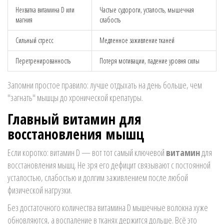
Нехватка витамина D или
Частые судороги, усталость, мышечная
магния
слабость
Сильный стресс
Медленное заживление тканей
Перетренированность
Потеря мотивации, падение уровня силы
Запомни простое правило: лучше отдыхать на день больше, чем
"загнать" мышцы до хронической крепатуры.
Главный витамин для
восстановления мышц
Если коротко: витамин D — вот тот самый ключевой
витамин
для
восстановления мышц. Не зря его дефицит связывают с постоянной
усталостью, слабостью и долгим заживлением после любой
физической нагрузки.
Без достаточного количества витамина D мышечные волокна хуже
обновляются, а воспаление в тканях держится дольше. Всё это