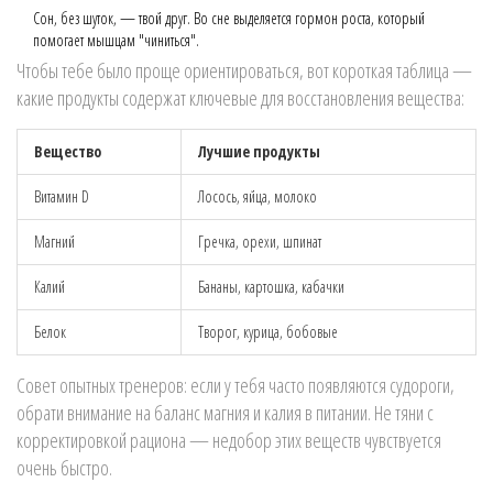
Сон, без шуток, — твой друг. Во сне выделяется гормон роста, который
помогает мышцам "чиниться".
Чтобы тебе было проще ориентироваться, вот короткая таблица —
какие продукты содержат ключевые для восстановления вещества:
Вещество
Лучшие продукты
Витамин D
Лосось, яйца, молоко
Магний
Гречка, орехи, шпинат
Калий
Бананы, картошка, кабачки
Белок
Творог, курица, бобовые
Совет опытных тренеров: если у тебя часто появляются судороги,
обрати внимание на баланс магния и калия в питании. Не тяни с
корректировкой рациона — недобор этих веществ чувствуется
очень быстро.