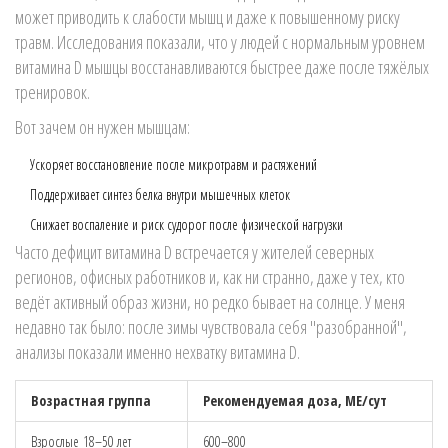
может приводить к слабости мышц и даже к повышенному риску
травм. Исследования показали, что у людей с нормальным уровнем
витамина D мышцы восстанавливаются быстрее даже после тяжёлых
тренировок.
Вот зачем он нужен мышцам:
Ускоряет восстановление после микротравм и растяжений
Поддерживает синтез белка внутри мышечных клеток
Снижает воспаление и риск судорог после физической нагрузки
Часто дефицит витамина D встречается у жителей северных
регионов, офисных работников и, как ни странно, даже у тех, кто
ведёт активный образ жизни, но редко бывает на солнце. У меня
недавно так было: после зимы чувствовала себя "разобранной",
анализы показали именно нехватку витамина D.
Возрастная группа
Рекомендуемая доза, МЕ/сут
Взрослые 18–50 лет
600–800