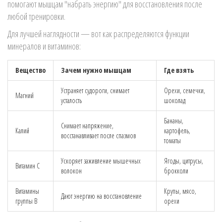
помогают мышцам "набрать энергию" для восстановления после
любой тренировки.
Для лучшей наглядности — вот как распределяются функции
минералов и витаминов:
Вещество
Зачем нужно мышцам
Где взять
Устраняет судороги, снимает
Орехи, семечки,
Магний
усталость
шоколад
Бананы,
Снимает напряжение,
Калий
картофель,
восстанавливает после спазмов
томаты
Ускоряет заживление мышечных
Ягоды, цитрусы,
Витамин C
волокон
брокколи
Витамины
Крупы, мясо,
Дают энергию на восстановление
группы B
орехи