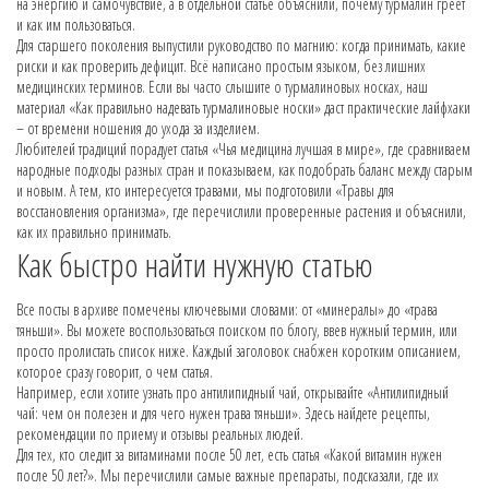
на энергию и самочувствие, а в отдельной статье объяснили, почему турмалин греет
и как им пользоваться.
Для старшего поколения выпустили руководство по магнию: когда принимать, какие
риски и как проверить дефицит. Всё написано простым языком, без лишних
медицинских терминов. Если вы часто слышите о турмалиновых носках, наш
материал «Как правильно надевать турмалиновые носки» даст практические лайфхаки
– от времени ношения до ухода за изделием.
Любителей традиций порадует статья «Чья медицина лучшая в мире», где сравниваем
народные подходы разных стран и показываем, как подобрать баланс между старым
и новым. А тем, кто интересуется травами, мы подготовили «Травы для
восстановления организма», где перечислили проверенные растения и объяснили,
как их правильно принимать.
Как быстро найти нужную статью
Все посты в архиве помечены ключевыми словами: от «минералы» до «трава
тяньши». Вы можете воспользоваться поиском по блогу, ввев нужный термин, или
просто пролистать список ниже. Каждый заголовок снабжен коротким описанием,
которое сразу говорит, о чем статья.
Например, если хотите узнать про антилипидный чай, открывайте «Антилипидный
чай: чем он полезен и для чего нужен трава тяньши». Здесь найдете рецепты,
рекомендации по приему и отзывы реальных людей.
Для тех, кто следит за витаминами после 50 лет, есть статья «Какой витамин нужен
после 50 лет?». Мы перечислили самые важные препараты, подсказали, где их