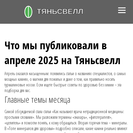
Что мы публиковали в
апреле 2025 на Тяньсвелл
Апрель оказался насыщенным: появились статьи о названиях специалистов, о самых
мощных камнях, о магнии для пожилых и даже о том, как правильно носить
турмалиновые носки. Если ищете быстрые советы по здоровью без химии – эта
подборка для вас.
Главные темы месяца
Самой обсуждаемой стала статья «Как называют врача нетрадиционной медицины:
простыми словами». Мы разложили термины «знахарь», «фитотерапевт»,
«целитель» и помогли понять, к кому обращаться. Вторая горячая тема – минералы.
В «Топе минералов для здоровья» подробно описали, какие камни реально влияют