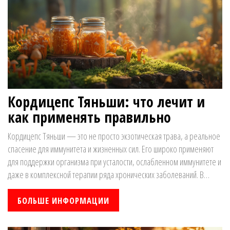
Кордицепс Тяньши: что лечит и
как применять правильно
Кордицепс Тяньши — это не просто экзотическая трава, а реальное
спасение для иммунитета и жизненных сил. Его широко применяют
для поддержки организма при усталости, ослабленном иммунитете и
даже в комплексной терапии ряда хронических заболеваний. В
статье собраны доказанные эффекты, реальные советы по
применению и разбор, зачем эта трава может понадобиться
БОЛЬШЕ ИНФОРМАЦИИ
каждому. Если хочется узнать, что реально лечит кордицепс и есть ли
от него толк, статья снимет все вопросы. Всё по делу, без