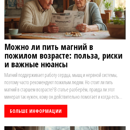
Можно ли пить магний в
пожилом возрасте: польза, риски
и важные нюансы
Магний поддерживает работу сердца, мышц и нервной системы,
поэтому часто рекомендуют пожилым людям. Но стоит ли пить
магний в старшем возрасте? В статье разберём, правда ли этот
минерал так нужен, кому он действительно помогает и когда есть
смысл проконсультироваться с врачом. Также рассмотрим, как
узнать о дефиците магния и на что обращать внимание при выборе
БОЛЬШЕ ИНФОРМАЦИИ
добавок. Всё — простыми словами и с практическими советами.