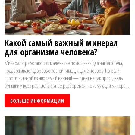
Какой самый важный минерал
для организма человека?
Минералы работают как маленькие помощники для нашего тела,
поддерживают здоровье костей, мышц и даже нервов. Но если
спросить, какой из них самый важный — ответ не так прост, ведь
функции у всех разные. В статье разберёмся, почему одни минералы
стоят на первом месте в нашем рационе и как их недостаток влияет
на организм. Обсудим, где их искать в повседневных продуктах и как
БОЛЬШЕ ИНФОРМАЦИИ
не переборщить с добавками. Всё максимально просто и понятно
без сложных терминов.