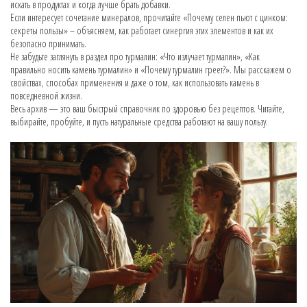
искать в продуктах и когда лучше брать добавки.
Если интересует сочетание минералов, прочитайте «Почему селен пьют с цинком:
секреты пользы» – объясняем, как работает синергия этих элементов и как их
безопасно принимать.
Не забудьте заглянуть в раздел про турмалин: «Что излучает турмалин», «Как
правильно носить камень турмалин» и «Почему турмалин греет?». Мы расскажем о
свойствах, способах применения и даже о том, как использовать камень в
повседневной жизни.
Весь архив — это ваш быстрый справочник по здоровью без рецептов. Читайте,
выбирайте, пробуйте, и пусть натуральные средства работают на вашу пользу.