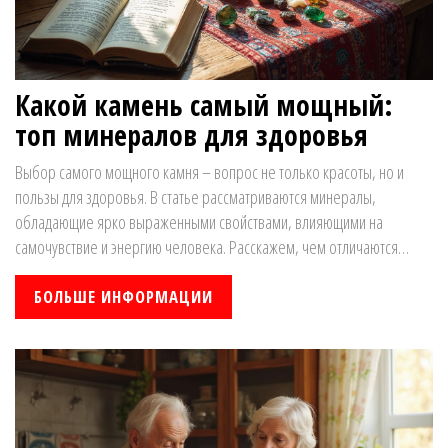
Какой камень самый мощный:
топ минералов для здоровья
Выбор самого мощного камня – вопрос не только красоты, но и
пользы для здоровья. В статье рассматриваются минералы,
обладающие ярко выраженными свойствами, влияющими на
самочувствие и энергию человека. Расскажем, чем отличаются
разные камни, как они воздействуют на организм и для чего их
выбирают чаще всего. Включены реальные советы по подбору и
БОЛЬШЕ ИНФОРМАЦИИ
использованию минералов в повседневной жизни. Понять, какой
камень подойдет именно вам, станет проще.