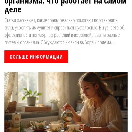
организма: что работает на самом
деле
Статья расскажет, какие травы реально помогают восстановить
силы, укрепить иммунитет и справиться с усталостью. Вы узнаете об
эффективности популярных растений и их воздействии на разные
системы организма. Обсуждаются нюансы выбора и приема
биодобавок. Поделимся советами, как подобрать травы под
конкретные задачи. Эта информация поможет разобраться, что
БОЛЬШЕ ИНФОРМАЦИИ
действительно стоит использовать для поддержки здоровья.