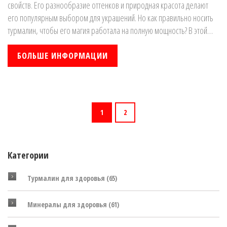
свойств. Его разнообразие оттенков и природная красота делают
его популярным выбором для украшений. Но как правильно носить
турмалин, чтобы его магия работала на полную мощность? В этой
статье вы узнаете о способах ношения турмалина, его применении и
интересных фактах о нём.
БОЛЬШЕ ИНФОРМАЦИИ
1
2
Категории
Турмалин для здоровья
(65)
Минералы для здоровья
(61)