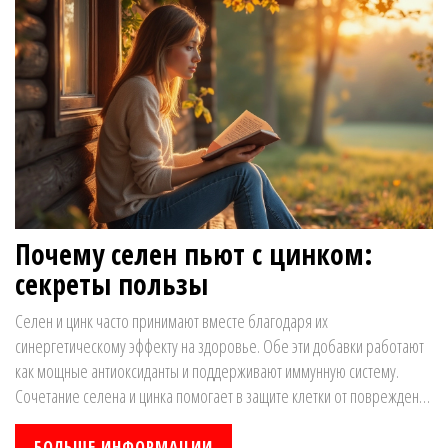
волшебных обещаний и развесистой рекламы.
Почему селен пьют с цинком:
секреты пользы
Селен и цинк часто принимают вместе благодаря их
синергетическому эффекту на здоровье. Обе эти добавки работают
как мощные антиоксиданты и поддерживают иммунную систему.
Сочетание селена и цинка помогает в защите клетки от повреждений
и улучшает общее самочувствие. Узнайте, почему это сочетание так
популярно и как оно может быть полезно вам.
БОЛЬШЕ ИНФОРМАЦИИ