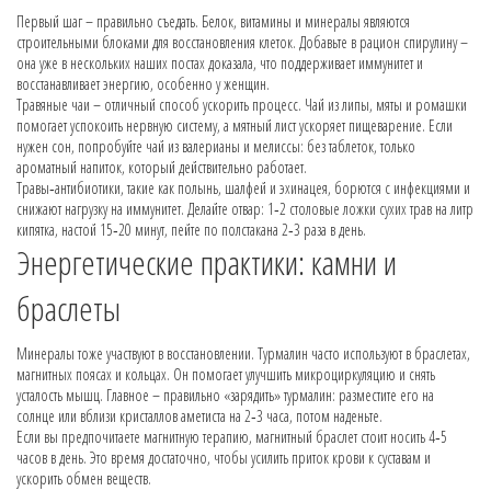
Первый шаг – правильно съедать. Белок, витамины и минералы являются
строительными блоками для восстановления клеток. Добавьте в рацион спирулину –
она уже в нескольких наших постах доказала, что поддерживает иммунитет и
восстанавливает энергию, особенно у женщин.
Травяные чаи – отличный способ ускорить процесс. Чай из липы, мяты и ромашки
помогает успокоить нервную систему, а мятный лист ускоряет пищеварение. Если
нужен сон, попробуйте чай из валерианы и мелиссы: без таблеток, только
ароматный напиток, который действительно работает.
Травы‑антибиотики, такие как полынь, шалфей и эхинацея, борются с инфекциями и
снижают нагрузку на иммунитет. Делайте отвар: 1‑2 столовые ложки сухих трав на литр
кипятка, настой 15‑20 минут, пейте по полстакана 2‑3 раза в день.
Энергетические практики: камни и
браслеты
Минералы тоже участвуют в восстановлении. Турмалин часто используют в браслетах,
магнитных поясах и кольцах. Он помогает улучшить микроциркуляцию и снять
усталость мышц. Главное – правильно «зарядить» турмалин: разместите его на
солнце или вблизи кристаллов аметиста на 2‑3 часа, потом наденьте.
Если вы предпочитаете магнитную терапию, магнитный браслет стоит носить 4‑5
часов в день. Это время достаточно, чтобы усилить приток крови к суставам и
ускорить обмен веществ.