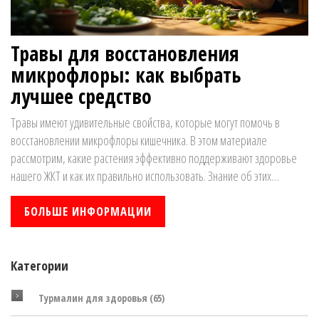
Травы для восстановления
микрофлоры: как выбрать
лучшее средство
Травы имеют удивительные свойства, которые могут помочь в
восстановлении микрофлоры кишечника. В этом материале
рассмотрим, какие растения эффективно поддерживают здоровье
нашего ЖКТ и как их правильно использовать. Знание об этих
природных помощниках может стать важным шагом на пути к
укреплению иммунитета и улучшению общего состояния организма.
БОЛЬШЕ ИНФОРМАЦИИ
Включены полезные советы и практические рекомендации для
использования трав в повседневной жизни.
Категории
Турмалин для здоровья
(65)