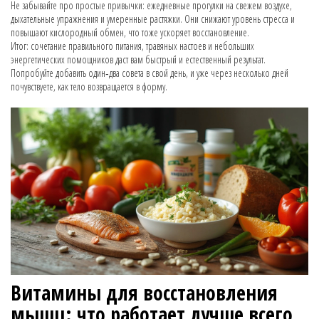
Не забывайте про простые привычки: ежедневные прогулки на свежем воздухе,
дыхательные упражнения и умеренные растяжки. Они снижают уровень стресса и
повышают кислородный обмен, что тоже ускоряет восстановление.
Итог: сочетание правильного питания, травяных настоев и небольших
энергетических помощников даст вам быстрый и естественный результат.
Попробуйте добавить один‑два совета в свой день, и уже через несколько дней
почувствуете, как тело возвращается в форму.
Витамины для восстановления
мышц: что работает лучше всего