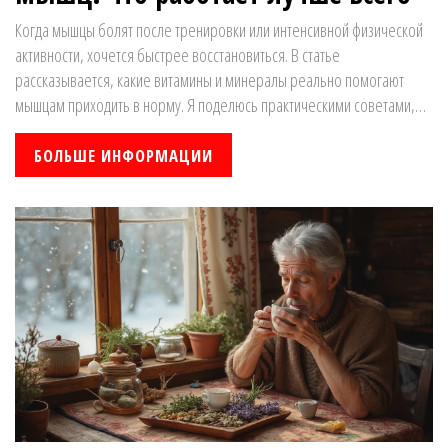
Когда мышцы болят после тренировки или интенсивной физической
активности, хочется быстрее восстановиться. В статье
рассказывается, какие витамины и минералы реально помогают
мышцам приходить в норму. Я поделюсь практическими советами,
как улучшить питание для поддержки мышц, и разберу мифы о
популярных добавках. Будет понятно, что действительно работает, а
БОЛЬШЕ ИНФОРМАЦИИ
на что тратить деньги не стоит. Читайте, если устали от постоянной
крепатуры и хотите быстрее возвращаться к активной жизни.