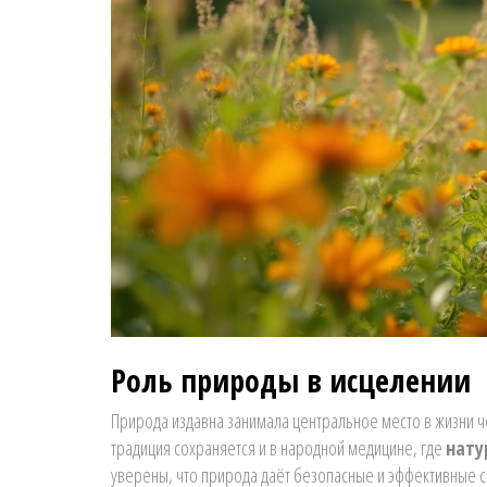
Роль природы в исцелении
Природа издавна занимала центральное место в жизни че
традиция сохраняется и в народной медицине, где
нату
уверены, что природа даёт безопасные и эффективные с