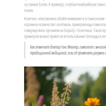
суставных болях. К примеру, голубая кембрийская глин
тканях.
Конечно, невозможно обойти внимание и о гомеопатии
огромное количество скептиков, приверженцы гомеопат
стимулировать организм на борьбу с болезнью. Такая п
примеров можно привести использование беллады в лече
Как отмечает доктор Ганс Мюллер, гомеопат с много
традиционной медициной, если её применять разумно