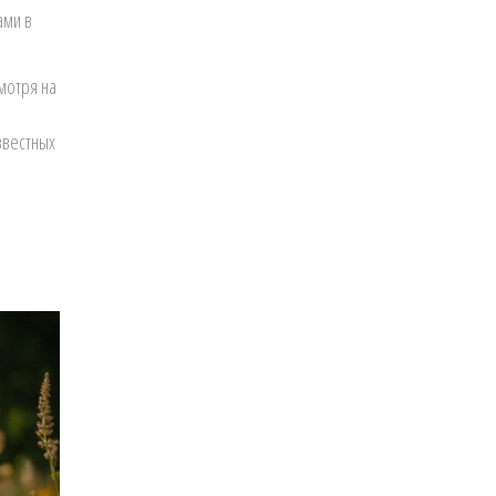
ами в
мотря на
звестных