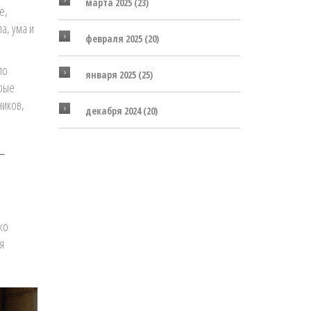
марта 2025
(23)
е,
а, ума и
февраля 2025
(20)
ло
января 2025
(25)
орые
ников,
декабря 2024
(20)
 —
,
ко
я