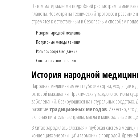
В этом материале мы подробней рассмотрим самые изве
планеты. Несмотря на технический прогресс и развитие 
стремятся к естественным и безопасным способам подд
История народной медицины
Популярные методы лечения
Роль природы в исцелении
Советы по использованию
История народной медици
Народная медицина имеет глубокие корни, уходящие в д
основой выживания. Практически у каждого региона сущ
заболеваний, базирующихся на натуральных средствах. Др
развитие
традиционных методов
. Известно, что
включая питательные травы, масла и минеральные вещес
В Китае зародилась сложная и глубокая система медици
концепциях энергии 'ци' и гармонии с природой. Древней