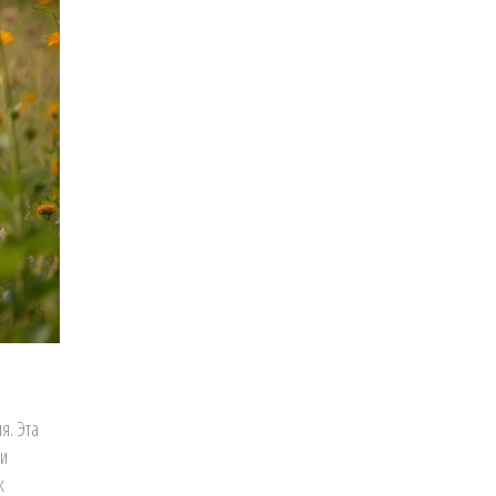
я. Эта
ии
к