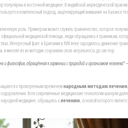
ор популярны в восточной медицине. В индийской аюрведической практик
спользуется комплексный подход, акцентирующий внимание на балансе тел
 ключевую роль. Примером может служить травничество, которое получи
 к официальной медицинской помощи, люди обращались к травникам, кот
твах. Интересный факт: в Британии в XVIII веке зародилось движение трав
и многие из их методик сохранили свою актуальность до сих пор.
но и философия, обращённая к гармонии с природой и организмом человека"
обращаются к проверенным временем
народным методам лечения
 оздоровления. Хотя современные медицинские технологии шагнули дале
к народной медицине, обращаясь к
лечению
, основой которого являетс