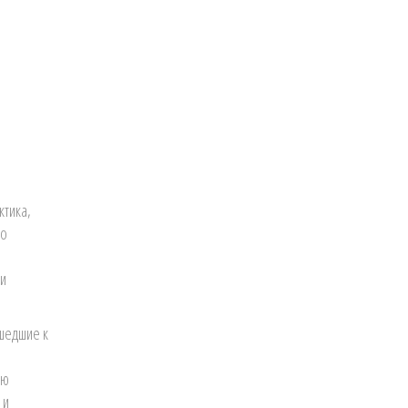
ктика,
ло
 и
шедшие к
ию
 и