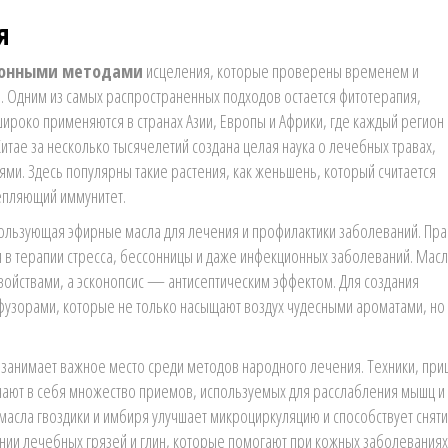
я
онными методами
исцеления, которые проверены временем и
. Одним из самых распространенных подходов остается фитотерапия,
широко применяются в странах Азии, Европы и Африки, где каждый регион
тае за несколько тысячелетий создана целая наука о лечебных травах,
и. Здесь популярны такие растения, как женьшень, который считается
репляющий иммунитет.
льзующая эфирные масла для лечения и профилактики заболеваний. Пра
я в терапии стресса, бессонницы и даже инфекционных заболеваний. Мас
ойствами, а эсконопсис — антисептическим эффектом. Для создания
узорами, которые не только насыщают воздух чудесными ароматами, но
занимает важное место среди методов народного лечения. Техники, при
ают в себя множество приемов, используемых для расслабления мышц и
масла гвоздики и имбиря улучшает микроциркуляцию и способствует снят
ании лечебных грязей и глин, которые помогают при кожных заболеваниях