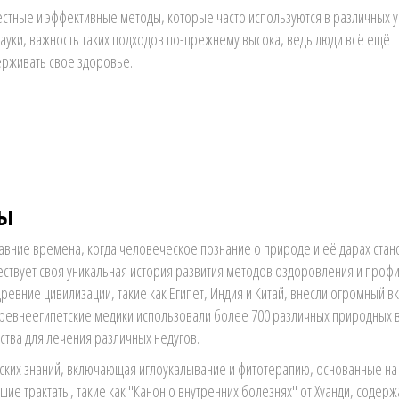
стные и эффективные методы, которые часто используются в различных у
науки, важность таких подходов по-прежнему высока, ведь люди всё ещё
ерживать свое здоровье.
ны
авние времена, когда человеческое познание о природе и её дарах стан
ествует своя уникальная история развития методов оздоровления и проф
евние цивилизации, такие как Египет, Индия и Китай, внесли огромный вк
 древнеегипетские медики использовали более 700 различных природных 
тва для лечения различных недугов.
нских знаний, включающая иглоукалывание и фитотерапию, основанные на
шие трактаты, такие как "Канон о внутренних болезнях" от Хуанди, содерж