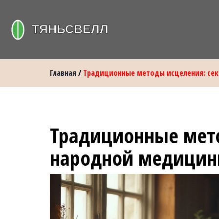
Главная
/
Традиционные методы исцеления: се
Традиционные мет
народной медици