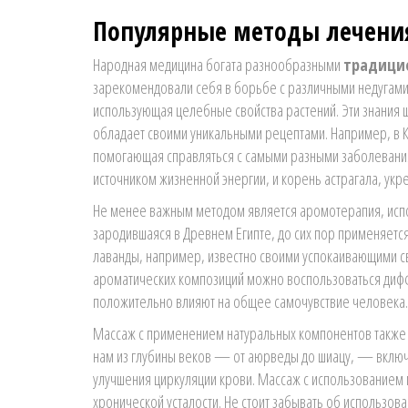
Популярные методы лечени
Народная медицина богата разнообразными
традици
зарекомендовали себя в борьбе с различными недугами
использующая целебные свойства растений. Эти знания 
обладает своими уникальными рецептами. Например, в Ки
помогающая справляться с самыми разными заболеваниям
источником жизненной энергии, и корень астрагала, ук
Не менее важным методом является аромотерапия, испо
зародившаяся в Древнем Египте, до сих пор применяетс
лаванды, например, известно своими успокаивающими св
ароматических композиций можно воспользоваться дифф
положительно влияют на общее самочувствие человека.
Массаж с применением натуральных компонентов также 
нам из глубины веков — от аюрведы до шиацу, — включ
улучшения циркуляции крови. Массаж с использованием 
хронической усталости. Не стоит забывать об использов