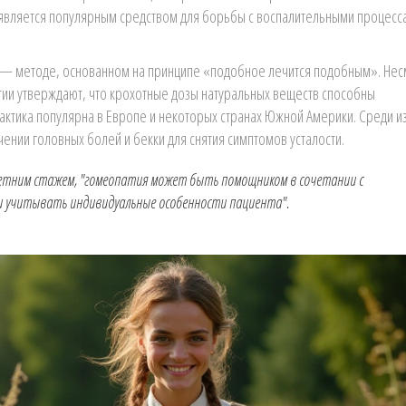
а является популярным средством для борьбы с воспалительными процесс
 — методе, основанном на принципе «подобное лечится подобным». Нес
ии утверждают, что крохотные дозы натуральных веществ способны
рактика популярна в Европе и некоторых странах Южной Америки. Среди и
нии головных болей и бекки для снятия симптомов усталости.
летним стажем, "гомеопатия может быть помощником в сочетании с
 и учитывать индивидуальные особенности пациента".