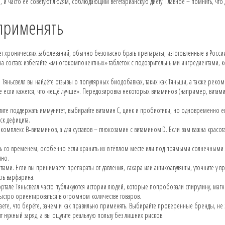
 и часто её советуют людям, соблюдающим вегетарианскую диету. Главное – помнить, что
 применять
нет хронических заболеваний, обычно безопасно брать препараты, изготовленные в Росси
 на состав: избегайте «многокомпонентных» таблеток с подозрительными ингредиентами, 
Тяньсвелл вы найдёте отзывы о популярных биодобавках, таких как Тяньши, а также реко
е если кажется, что «ещё лучше». Передозировка некоторых витаминов (например, витами
отите поддержать иммунитет, выбирайте витамин C, цинк и пробиотики, но одновременно е
ск дефицита.
 комплекс B‑витаминов, а для суставов – глюкозамин с витамином D. Если вам важна красот
ость со временем, особенно если хранить их в тёплом месте или под прямыми солнечными 
тно.
ами. Если вы принимаете препараты от давления, сахара или антикоагулянты, уточните у вр
сть варфарина.
ртале Тяньсвелл часто публикуются истории людей, которые попробовали спирулину, магн
 быстро ориентироваться в огромном количестве товаров.
ете, что берёте, зачем и как правильно применять. Выбирайте проверенные бренды, не 
ит нужный заряд, а вы ощутите реальную пользу без лишних рисков.