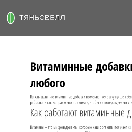
Витаминные добавки
любого
Вы слышали, что витаминные добавки помогают человеку лучше себя чув
работают и как их правильно принимать, чтобы не потерять деньги и 
Как работают витаминные д
Витамины – это микронутриенты, которые наш организм получает из п