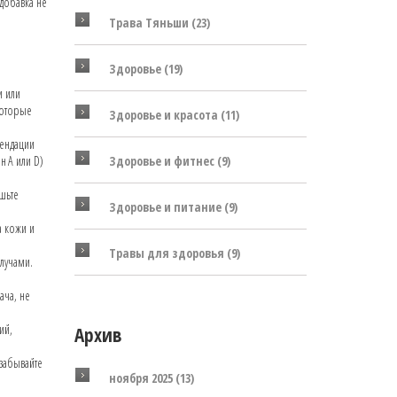
 добавка не
Трава Тяньши
(23)
Здоровье
(19)
и или
которые
Здоровье и красота
(11)
мендации
Здоровье и фитнес
(9)
н A или D)
шьте
Здоровье и питание
(9)
а кожи и
Травы для здоровья
(9)
лучами.
ача, не
ий,
Архив
забывайте
ноября 2025
(13)