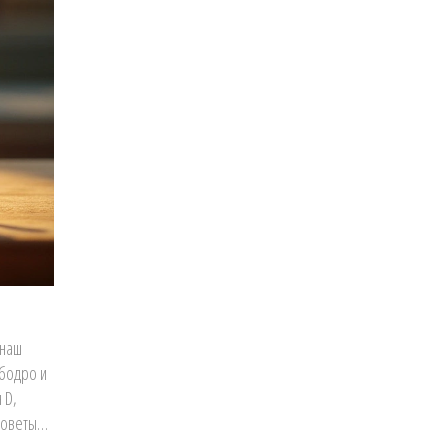
 наш
 бодро и
 D,
советы