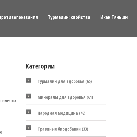
противопоказания
Турмалин: свойства
Икан Тяньши
я
Категории
Турмалин для здоровья
(65)
Минералы для здоровья
(61)
йствительно
Народная медицина
(48)
Травяные биодобавки
(33)
то