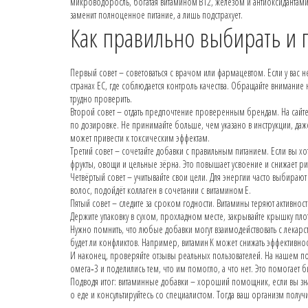
микроводоросль, богатая витамином B12, железом и антиоксидантами,
заменит полноценное питание, а лишь подстрахует.
Как правильно выбирать и
Первый совет – советоваться с врачом или фармацевтом. Если у вас 
странах ЕС, где соблюдается контроль качества. Обращайте внимание
трудно проверить.
Второй совет – отдать предпочтение проверенным брендам. На сайте 
по дозировке. Не принимайте больше, чем указано в инструкции, даж
может привести к токсическим эффектам.
Третий совет – сочетайте добавки с правильным питанием. Если вы х
фрукты, овощи и цельные зёрна. Это повышает усвоение и снижает ри
Четвёртый совет – учитывайте свои цели. Для энергии часто выбирают
волос, подойдёт коллаген в сочетании с витамином E.
Пятый совет – следите за сроком годности. Витамины теряют активн
Держите упаковку в сухом, прохладном месте, закрывайте крышку пло
Нужно помнить, что любые добавки могут взаимодействовать с лекарств
будет ли конфликтов. Например, витамин K может снижать эффективно
И наконец, проверяйте отзывы реальных пользователей. На нашем по
омега‑3 и поделились тем, что им помогло, а что нет. Это помогает
Подводя итог: витаминные добавки – хороший помощник, если вы зна
о еде и консультируйтесь со специалистом. Тогда ваш организм получ