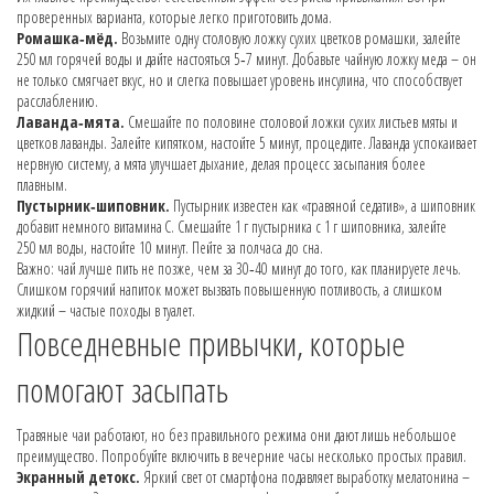
проверенных варианта, которые легко приготовить дома.
Ромашка‑мёд.
Возьмите одну столовую ложку сухих цветков ромашки, залейте
250 мл горячей воды и дайте настояться 5‑7 минут. Добавьте чайную ложку меда – он
не только смягчает вкус, но и слегка повышает уровень инсулина, что способствует
расслаблению.
Лаванда‑мята.
Смешайте по половине столовой ложки сухих листьев мяты и
цветков лаванды. Залейте кипятком, настойте 5 минут, процедите. Лаванда успокаивает
нервную систему, а мята улучшает дыхание, делая процесс засыпания более
плавным.
Пустырник‑шиповник.
Пустырник известен как «травяной седатив», а шиповник
добавит немного витамина С. Смешайте 1 г пустырника с 1 г шиповника, залейте
250 мл воды, настойте 10 минут. Пейте за полчаса до сна.
Важно: чай лучше пить не позже, чем за 30‑40 минут до того, как планируете лечь.
Слишком горячий напиток может вызвать повышенную потливость, а слишком
жидкий – частые походы в туалет.
Повседневные привычки, которые
помогают засыпать
Травяные чаи работают, но без правильного режима они дают лишь небольшое
преимущество. Попробуйте включить в вечерние часы несколько простых правил.
Экранный детокс.
Яркий свет от смартфона подавляет выработку мелатонина –