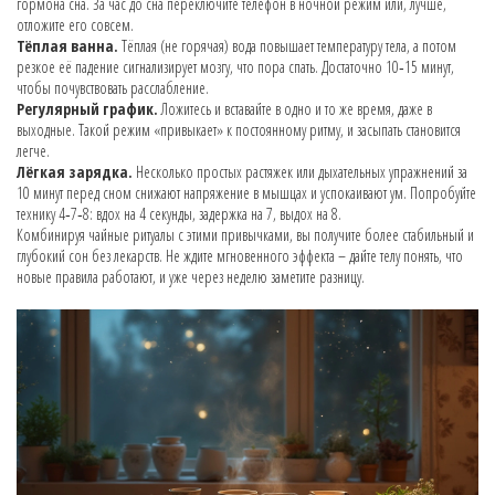
гормона сна. За час до сна переключите телефон в ночной режим или, лучше,
отложите его совсем.
Тёплая ванна.
Тёплая (не горячая) вода повышает температуру тела, а потом
резкое её падение сигнализирует мозгу, что пора спать. Достаточно 10‑15 минут,
чтобы почувствовать расслабление.
Регулярный график.
Ложитесь и вставайте в одно и то же время, даже в
выходные. Такой режим «привыкает» к постоянному ритму, и засыпать становится
легче.
Лёгкая зарядка.
Несколько простых растяжек или дыхательных упражнений за
10 минут перед сном снижают напряжение в мышцах и успокаивают ум. Попробуйте
технику 4‑7‑8: вдох на 4 секунды, задержка на 7, выдох на 8.
Комбинируя чайные ритуалы с этими привычками, вы получите более стабильный и
глубокий сон без лекарств. Не ждите мгновенного эффекта – дайте телу понять, что
новые правила работают, и уже через неделю заметите разницу.