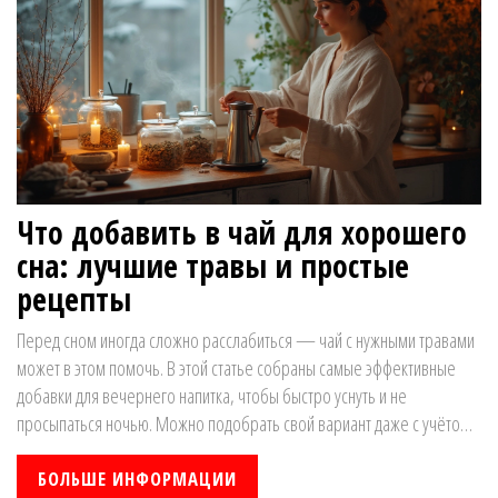
Что добавить в чай для хорошего
сна: лучшие травы и простые
рецепты
Перед сном иногда сложно расслабиться — чай с нужными травами
может в этом помочь. В этой статье собраны самые эффективные
добавки для вечернего напитка, чтобы быстро уснуть и не
просыпаться ночью. Можно подобрать свой вариант даже с учётом
вкусовых предпочтений. Тут нет сложных мифов — только простые
рекомендации, которые реально работают. Читай, чтобы узнать, что
БОЛЬШЕ ИНФОРМАЦИИ