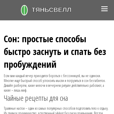
Сон: простые способы
быстро заснуть и спать без
пробуждений
Если вам каждый вечер приходится бороться с бессонницей, вы не одиноки.
Многие ищут быстрый способ успокоить мысли и погрузиться в сон без таблеток.
Давайте разберём, какие мелочи в вечернем ритуале действительно работают, а
какие – лишь миф.
Чайные рецепты для сна
Травяные настои – один из самых популярных способов подготовить тело к отдыху.
Их главное преимущество: естественный эффект без риска привыкания. Вот три