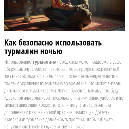
Как безопасно использовать
турмалин ночью
Использование
турмалина
перед сном может поддержать ваше
общее самочувствие, но некоторые меры предосторожности всё
же стоит соблюдать. Начнём с того, что не рекомендуется носить
тяжёлые украшения из турмалина во время сна. Это может вызвать
дискомфорт или даже травмы. Легкие браслеты или амулеты будут
идеальной альтернативой, поскольку они значительно удобнее и не
мешают движению. Кроме этого, они могут стать прекрасным
дополнением к вашей ночной практике релаксации. Доступ к
изделиям из турмалина должен быть простым, чтобы избежать
ненужной сложности в случае их снятия ночью.