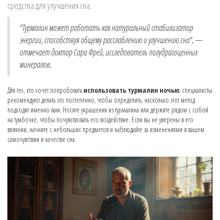
средства для улучшения сна.
"Турмалин может работать как натуральный стабилизатор
энергии, способствуя общему расслаблению и улучшению сна", —
отмечает доктор Сара Фрей, исследователь полудрагоценных
минералов.
Для тех, кто хочет попробовать
использовать турмалин ночью
, специалисты
рекомендуют делать это постепенно, чтобы определить, насколько этот метод
подходит именно вам. Носите украшения из турмалина или держите рядом с собой
на тумбочке, чтобы почувствовать его воздействие. Если вы не уверены в его
влиянии, начните с небольших предметов и наблюдайте за изменениями в вашем
самочувствии и качестве сна.