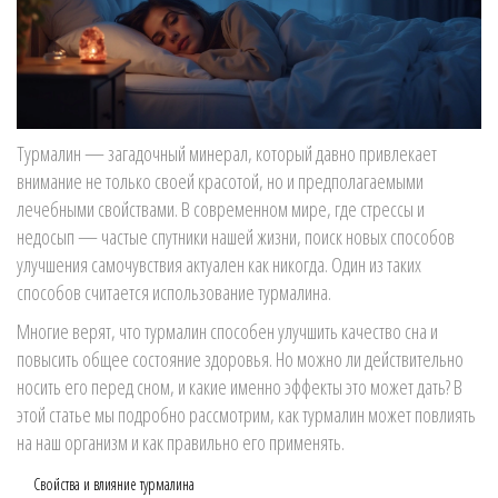
Турмалин — загадочный минерал, который давно привлекает
внимание не только своей красотой, но и предполагаемыми
лечебными свойствами. В современном мире, где стрессы и
недосып — частые спутники нашей жизни, поиск новых способов
улучшения самочувствия актуален как никогда. Один из таких
способов считается использование турмалина.
Многие верят, что турмалин способен улучшить качество сна и
повысить общее состояние здоровья. Но можно ли действительно
носить его перед сном, и какие именно эффекты это может дать? В
этой статье мы подробно рассмотрим, как турмалин может повлиять
на наш организм и как правильно его применять.
Свойства и влияние турмалина