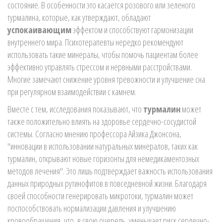
состояние. В особенности это касается розового или зеленого
турмалина, которые, как утверждают, обладают
успокаивающим
эффектом и способствуют гармонизации
внутреннего мира. Психотерапевты нередко рекомендуют
использовать такие минералы, чтобы помочь пациентам более
эффективно управлять стрессом и нервными расстройствами.
Многие замечают снижение уровня тревожности и улучшение сна
при регулярном взаимодействии с камнем.
Вместе с тем, исследования показывают, что
турмалин
может
также положительно влиять на здоровье сердечно-сосудистой
системы. Согласно мнению профессора Айзика Джонсона,
"инновации в использовании натуральных минералов, таких как
турмалин, открывают новые горизонты для немедикаментозных
методов лечения". Это лишь подтверждает важность использования
данных природных рутинофитов в повседневной жизни. Благодаря
своей способности генерировать микротоки, турмалин может
поспособствовать нормализации давления и улучшению
кровообращения, что, в свою очередь, уменьшает риск сердечно-