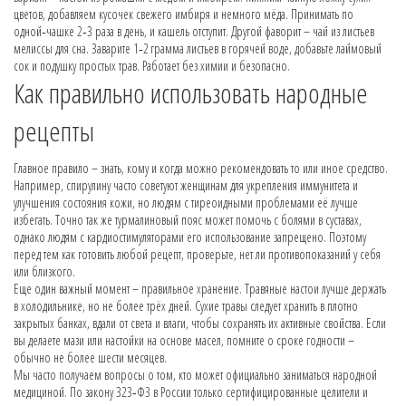
цветов, добавляем кусочек свежего имбиря и немного мёда. Принимать по
одной‑чашке 2‑3 раза в день, и кашель отступит. Другой фаворит – чай из листьев
мелиссы для сна. Заварите 1‑2 грамма листьев в горячей воде, добавьте лаймовый
сок и подушку простых трав. Работает без химии и безопасно.
Как правильно использовать народные
рецепты
Главное правило – знать, кому и когда можно рекомендовать то или иное средство.
Например, спирулину часто советуют женщинам для укрепления иммунитета и
улучшения состояния кожи, но людям с тиреоидными проблемами её лучше
избегать. Точно так же турмалиновый пояс может помочь с болями в суставах,
однако людям с кардиостимуляторами его использование запрещено. Поэтому
перед тем как готовить любой рецепт, проверьте, нет ли противопоказаний у себя
или близкого.
Еще один важный момент – правильное хранение. Травяные настои лучше держать
в холодильнике, но не более трёх дней. Сухие травы следует хранить в плотно
закрытых банках, вдали от света и влаги, чтобы сохранять их активные свойства. Если
вы делаете мази или настойки на основе масел, помните о сроке годности –
обычно не более шести месяцев.
Мы часто получаем вопросы о том, кто может официально заниматься народной
медициной. По закону 323‑ФЗ в России только сертифицированные целители и