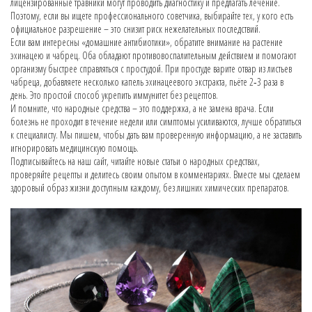
лицензированные травники могут проводить диагностику и предлагать лечение.
Поэтому, если вы ищете профессионального советчика, выбирайте тех, у кого есть
официальное разрешение – это снизит риск нежелательных последствий.
Если вам интересны «домашние антибиотики», обратите внимание на растение
эхинацею и чабрец. Оба обладают противовоспалительным действием и помогают
организму быстрее справляться с простудой. При простуде варите отвар из листьев
чабреца, добавляете несколько капель эхинацеевого экстракта, пьёте 2‑3 раза в
день. Это простой способ укрепить иммунитет без рецептов.
И помните, что народные средства – это поддержка, а не замена врача. Если
болезнь не проходит в течение недели или симптомы усиливаются, лучше обратиться
к специалисту. Мы пишем, чтобы дать вам проверенную информацию, а не заставить
игнорировать медицинскую помощь.
Подписывайтесь на наш сайт, читайте новые статьи о народных средствах,
проверяйте рецепты и делитесь своим опытом в комментариях. Вместе мы сделаем
здоровый образ жизни доступным каждому, без лишних химических препаратов.