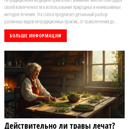
своей вовлеченности в использование природных и неинвазивных
методов лечения. Эта статья предлагает детальный разбор
различных видов нетрадиционных практик, от траволечения до
акупунктуры, и изучает их эффективность и популярность в
современном обществе. Узнайте, как некоторые из этих практик
БОЛЬШЕ ИНФОРМАЦИИ
могут стать полезным дополнением к традиционным медицинским
методам.
Действительно ли травы лечат?