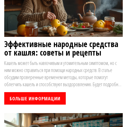
Эффективные народные средства
от кашля: советы и рецепты
Кашель может быть навязчивым и утомительным симптомом, но с
ним можно справиться при помощи народных средств. В статье
обсудим проверенные временем методы, которые помогут
облегчить кашель и способствуют выздоровлению. Будет подробно
рассказано о домашних рецептах с помощью натуральных
ингредиентов и полезных привычках для укрепления иммунитета.
БОЛЬШЕ ИНФОРМАЦИИ
Также рассмотрим различные способы, как быстро устранить кашель
и улучшить самочувствие.