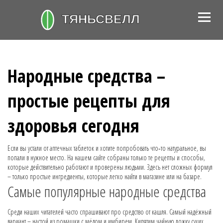
Народные средства –
простые рецепты для
здоровья сегодня
Если вы устали от аптечных таблеток и хотите попробовать что‑то натуральное, вы
попали в нужное место. На нашем сайте собраны только те рецепты и способы,
которые действительно работают и проверены людьми. Здесь нет сложных формул
– только простые ингредиенты, которые легко найти в магазине или на базаре.
Самые популярные народные средства
Среди наших читателей часто спрашивают про средство от кашля. Самый надёжный
вариант – настой из ромашки с мёдом и имбирем. Кипятим чайную ложку сухих