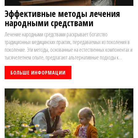
Эффективные методы лечения
народными средствами
Лечение народными средствами раскрывает богатство
традиционных медицинских практик, передаваемых из поколения в
поколение. Эти методы, основанные на естественных компонентах и
тысячелетнем опыте, предлагают альтернативные подходы к
оздоровлению. Они включают в себя использование трав, меда,
эфирных масел и других натуральных ингредиентов, способных
БОЛЬШЕ ИНФОРМАЦИИ
облегчить симптомы и поддержать тело в процессе выздоровления.
Мы рассмотрим популярные рецепты и методы их применения, а
также уделим внимание безопасности и эффективности данных
средств.