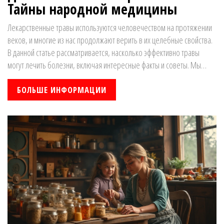
Тайны народной медицины
Лекарственные травы используются человечеством на протяжении
веков, и многие из нас продолжают верить в их целебные свойства.
В данной статье рассматривается, насколько эффективно травы
могут лечить болезни, включая интересные факты и советы. Мы
также разберем, какие растения считаются самыми полезными и как
их правильно применять, чтобы избежать негативных последствий.
БОЛЬШЕ ИНФОРМАЦИИ
Откроем секреты, в чем же сила природы и как безопасно
интегрировать фитотерапию в современную медицину.