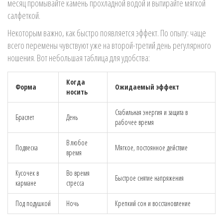
месяц промывайте камень прохладной водой и вытирайте мягкой
салфеткой.
Некоторым важно, как быстро появляется эффект. По опыту: чаще
всего перемены чувствуют уже на второй-третий день регулярного
ношения. Вот небольшая таблица для удобства:
Когда
Форма
Ожидаемый эффект
носить
Стабильная энергия и защита в
Браслет
День
рабочее время
В любое
Подвеска
Мягкое, постоянное действие
время
Кусочек в
Во время
Быстрое снятие напряжения
кармане
стресса
Под подушкой
Ночь
Крепкий сон и восстановление