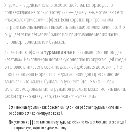
У турмалина действительно особые свойства, которые давно
подтверждают не только эзотерики — даже учёные отмечают его
«пьезоэлектрический» эффект. Если коротко: при трении или
нагреве камень начинает вырабатывать слабое электричество. Это
ощущается как лёгкая вибрация или притягивание мелких частиц,
например, волосков или бумажек.
За счёт этого эффекта
турмалин
часто называют «магнитом для
негатива». Накопленную негативную энергию из окружающей среды
он словно втягивает в себя, не давая ей добраться до хозяина. Не
просто красивая теория: после долгих периодов стресса многие
замечали, что камень буквально тускнеет. Это не миф — при
сильных эмоциональных нагрузках он реально может менять цвет и,
как бы странно ни звучало, становиться «уставшим».
Если носишь турмалин как браслет или кулон, он работает круглыми сутками –
особенно если контактирует с кожей.
Для усиления эффекта камень кладут туда, где обычно бывает больше всего людей
— в прихожую, офис или даже машину.