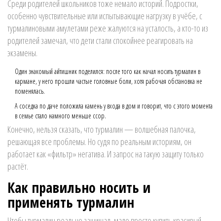
Среди родителей школьников тоже немало историй. Подростки,
особенно чувствительные или испытывающие нагрузку в учёбе, с
турмалиновыми амулетами реже жалуются на усталость, а кто-то из
родителей замечал, что дети стали спокойнее реагировать на
экзамены.
Один знакомый айтишник поделился: после того как начал носить турмалин в
кармане, у него прошли частые головные боли, хотя рабочая обстановка не
поменялась.
А соседка по даче положила камень у входа в дом и говорит, что с этого момента
в семье стало намного меньше ссор.
Конечно, нельзя сказать, что турмалин — волшебная палочка,
решающая все проблемы. Но судя по реальным историям, он
работает как «фильтр» негатива. И запрос на такую защиту только
растёт.
Как правильно носить и
применять турмалин
Чтобы турмалин реально защищал, мало просто купить красивый