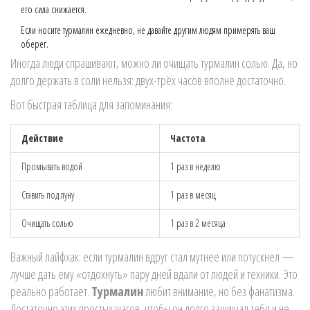
его сила снижается.
Если носите турмалин ежедневно, не давайте другим людям примерять ваш
оберег.
Иногда люди спрашивают, можно ли очищать турмалин солью. Да, но
долго держать в соли нельзя: двух-трёх часов вполне достаточно.
Вот быстрая таблица для запоминания:
Действие
Частота
Промывать водой
1 раз в неделю
Ставить под луну
1 раз в месяц
Очищать солью
1 раз в 2 месяца
Важный лайфхак: если турмалин вдруг стал мутнее или потускнел —
лучше дать ему «отдохнуть» пару дней вдали от людей и техники. Это
реально работает.
Турмалин
любит внимание, но без фанатизма.
Достаточно этих простых шагов, чтобы он долго защищал тебя и не