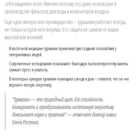
себя защитное поле. Именно поэтому его даже используют в
производстве фильтров для воды и ионизаторов воздуха.
Еще одно интересное преимущество – турмалин работает всегда,
не только когда в него веришь. Его защита не зависит от ваших
мыслей или желаний.
В восточной медицине турмалин применяют для создания спокойствия у
гиперактивных людей.
Современные исследования показывают: благодаря пьезоэлектричеству камень
снижает стресс и усталость.
В некоторых культурах турмалин помещают у входа в дом – считается, что он «не
впускает» плохую энергетику.
"Турмалин — это природный щит. Его способность
блокировать и преобразовывать негативную энергетику
доказывает наука и практика" — отмечает доктор химии
Елена Ростова.