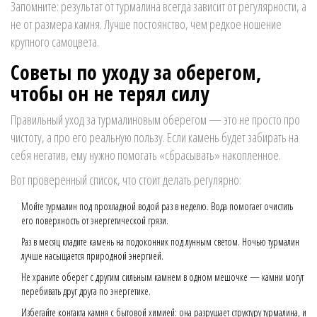
Запомните: результат от турмалина всегда зависит от регулярности, а
не от размера камня. Лучше постоянство, чем редкое ношение
крупного самоцвета.
Советы по уходу за оберегом,
чтобы он не терял силу
Правильный уход за турмалиновым оберегом — это не просто про
чистоту, а про его реальную пользу. Если камень будет забирать на
себя негатив, ему нужно помогать «сбрасывать» накопленное.
Вот проверенный список, что стоит делать регулярно:
Мойте турмалин под прохладной водой раз в неделю. Вода помогает очистить
его поверхность от энергетической грязи.
Раз в месяц кладите камень на подоконник под лунным светом. Ночью турмалин
лучше насыщается природной энергией.
Не храните оберег с другим сильным камнем в одном мешочке — камни могут
перебивать друг друга по энергетике.
Избегайте контакта камня с бытовой химией: она разрушает структуру турмалина, и