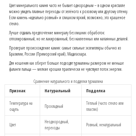
Цвет минерального камня часто не бывает однородным – в одном кристалле
можно увидеть плавные переходы от зелёного к розовому или другому оттенку.
Если камень «идеально ровный» и слишком яркий, возможно, это крашеное
стекло.
Лучше отдавать предпочтение минералу без лишних обработок:
отполированный, но не лакированный, без наклеенных или напаянных деталей.
Проверьте происхождение камня: самые сильные экземпляры обычно из
Бразилии, России (Приморский край), Мадагаскара.
Для ношения как оберег больше подходят турмалины размером не меньше
фаланги пальца — мелкие крошки практически не чувствуют поток энергии.
Сравнение натурального и подделки турмалина
Признак
Натуральный
Подделка
Температура на
Тёплый (часто стекло или
Прохладный
ощупь
пластик)
Неоднородный,
Цвет
Ровный, ненатуральный
переходы