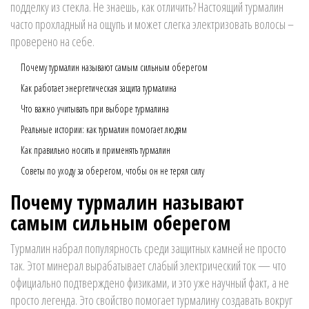
подделку из стекла. Не знаешь, как отличить? Настоящий турмалин
часто прохладный на ощупь и может слегка электризовать волосы –
проверено на себе.
Почему турмалин называют самым сильным оберегом
Как работает энергетическая защита турмалина
Что важно учитывать при выборе турмалина
Реальные истории: как турмалин помогает людям
Как правильно носить и применять турмалин
Советы по уходу за оберегом, чтобы он не терял силу
Почему турмалин называют
самым сильным оберегом
Турмалин набрал популярность среди защитных камней не просто
так. Этот минерал вырабатывает слабый электрический ток — что
официально подтверждено физиками, и это уже научный факт, а не
просто легенда. Это свойство помогает турмалину создавать вокруг