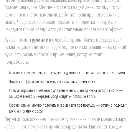
браслет или кулон. Многие носят его каждый день, потому что тут
важно постоянство: камень не работает, если про него забыли в
шкафу. Чаще всего выбирают браслеты и подвески — турмалин
находится ближе к телу, и это действительно влияет на его эффект.
Лучше носить
турмалин
с левой стороны, ближе к сердцу, если
нужна защита от негатива, а для бодрости и мотивации — на правой
руке. Есть разные способы применения, которые стоит
попробовать:
Браслеты: подходят тем, кто весь день в движении — не мешают и всегда с вами.
Подвески: эффект сильнее всего, если камень касается кожи.
Кольца: хорошо сочетаются с другими камнями, но тут нужна осторожность —
слишком много минералов могут «спутать» потоки энергии.
Кусочки камня: можно положить в карман или под подушку — отлично подходит
для сна и снятия стресса.
Перед использованием покажите турмалин на солнце минимум пару
часов — это помогает ему «перезарядиться». Ещё совет: каждый