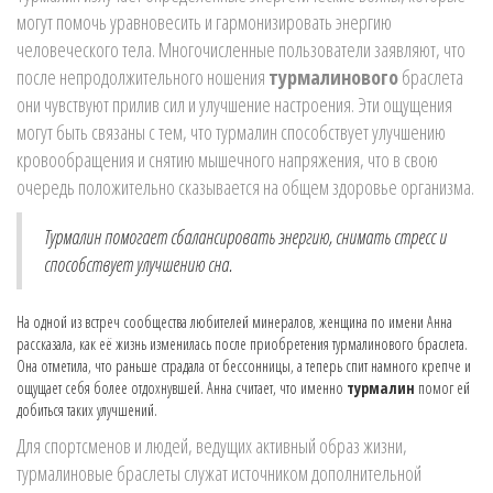
могут помочь уравновесить и гармонизировать энергию
человеческого тела. Многочисленные пользователи заявляют, что
после непродолжительного ношения
турмалинового
браслета
они чувствуют прилив сил и улучшение настроения. Эти ощущения
могут быть связаны с тем, что турмалин способствует улучшению
кровообращения и снятию мышечного напряжения, что в свою
очередь положительно сказывается на общем здоровье организма.
Турмалин помогает сбалансировать энергию, снимать стресс и
способствует улучшению сна.
На одной из встреч сообщества любителей минералов, женщина по имени Анна
рассказала, как её жизнь изменилась после приобретения турмалинового браслета.
Она отметила, что раньше страдала от бессонницы, а теперь спит намного крепче и
ощущает себя более отдохнувшей. Анна считает, что именно
турмалин
помог ей
добиться таких улучшений.
Для спортсменов и людей, ведущих активный образ жизни,
турмалиновые браслеты служат источником дополнительной