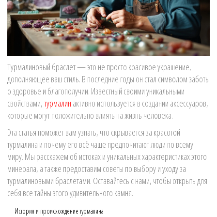
Турмалиновый браслет — это не просто красивое украшение,
дополняющее ваш стиль. В последние годы он стал символом заботы
о здоровье и благополучии. Известный своими уникальными
свойствами,
турмалин
активно используется в создании аксессуаров,
которые могут положительно влиять на жизнь человека.
Эта статья поможет вам узнать, что скрывается за красотой
турмалина и почему его всё чаще предпочитают люди по всему
миру. Мы расскажем об истоках и уникальных характеристиках этого
минерала, а также предоставим советы по выбору и уходу за
турмалиновыми браслетами. Оставайтесь с нами, чтобы открыть для
себя все тайны этого удивительного камня.
История и происхождение турмалина