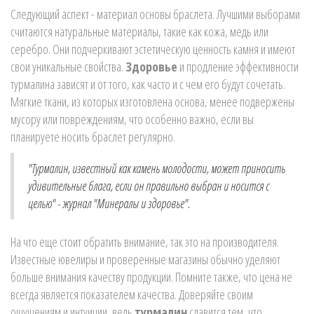
Следующий аспект - материал основы браслета. Лучшими выборами
считаются натуральные материалы, такие как кожа, медь или
серебро. Они подчеркивают эстетическую ценность камня и имеют
свои уникальные свойства.
Здоровье
и продление эффективности
турмалина зависят и от того, как часто и с чем его будут сочетать.
Мягкие ткани, из которых изготовлена основа, менее подвержены
мусору или повреждениям, что особенно важно, если вы
планируете носить браслет регулярно.
"Турмалин, известный как камень молодости, может приносить
удивительные блага, если он правильно выбран и носится с
целью" - журнал "Минералы и здоровье".
На что еще стоит обратить внимание, так это на производителя.
Известные ювелиры и проверенные магазины обычно уделяют
больше внимания качеству продукции. Помните также, что цена не
всегда является показателем качества. Доверяйте своим
ощущениям и интуиции, ведь
турмалин
славится тем, что