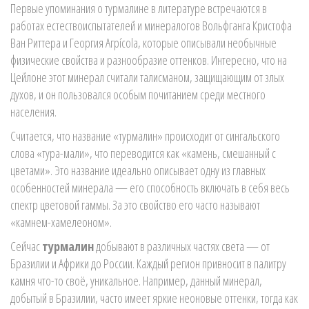
Первые упоминания о турмалине в литературе встречаются в
работах естествоиспытателей и минералогов Вольфганга Кристофа
Ван Риттера и Георгия Агрícola, которые описывали необычные
физические свойства и разнообразие оттенков. Интересно, что на
Цейлоне этот минерал считали талисманом, защищающим от злых
духов, и он пользовался особым почитанием среди местного
населения.
Считается, что название «турмалин» происходит от сингальского
слова «тура-мали», что переводится как «камень, смешанный с
цветами». Это название идеально описывает одну из главных
особенностей минерала — его способность включать в себя весь
спектр цветовой гаммы. За это свойство его часто называют
«камнем-хамелеоном».
Сейчас
турмалин
добывают в различных частях света — от
Бразилии и Африки до России. Каждый регион привносит в палитру
камня что-то своё, уникальное. Например, данный минерал,
добытый в Бразилии, часто имеет яркие неоновые оттенки, тогда как