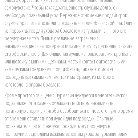
самочувствие. Чтобы такая драгоценность служила долго, ей
необходим правильный уход. Бережное отношение продлит срок
службы браслета и позволит сохранять его лечебные свойства. Один
из первых шагов для ухода за браслетом из турмалина — это его
регулярная чистка. Пыль и различные загрязнения,
накапливающиеся на поверхности камня, могут существенно снизить
его эффективность. Для очищения лучше использовать мягкую ткань
или щеточку с мягкими щетинами. Частый контакт с агрессивными
химическими средствами стоит избегать, так как это может
повредить как самим камням, так и материалу, из которого
изготовлена оправа браслета.
Кроме простого очищения, турмалин нуждается в энергетической
подзарядке. Этот камень обладает свойством накапливать
негативную энергию и, чтобы освободиться от нее, его нужно время
от времени оставлять под луной для подзарядки. Опытные
пользователи часто советуют проводить эту процедуру в
полнолуние. Еще одним важным аспектом ухода за турмалиновым