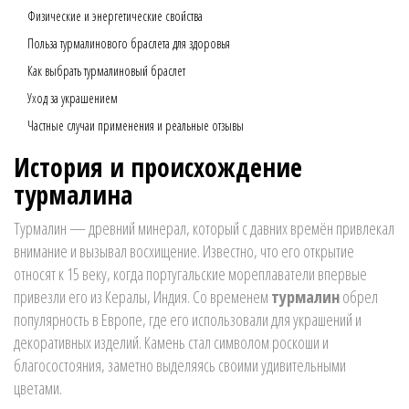
Физические и энергетические свойства
Польза турмалинового браслета для здоровья
Как выбрать турмалиновый браслет
Уход за украшением
Частные случаи применения и реальные отзывы
История и происхождение
турмалина
Турмалин — древний минерал, который с давних времён привлекал
внимание и вызывал восхищение. Известно, что его открытие
относят к 15 веку, когда португальские мореплаватели впервые
привезли его из Кералы, Индия. Со временем
турмалин
обрел
популярность в Европе, где его использовали для украшений и
декоративных изделий. Камень стал символом роскоши и
благосостояния, заметно выделяясь своими удивительными
цветами.