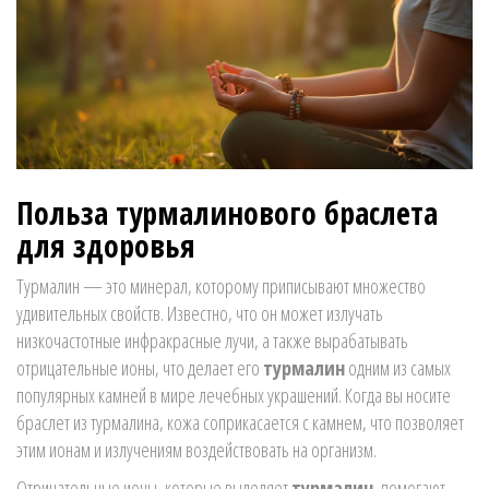
Польза турмалинового браслета
для здоровья
Турмалин — это минерал, которому приписывают множество
удивительных свойств. Известно, что он может излучать
низкочастотные инфракрасные лучи, а также вырабатывать
отрицательные ионы, что делает его
турмалин
одним из самых
популярных камней в мире лечебных украшений. Когда вы носите
браслет из турмалина, кожа соприкасается с камнем, что позволяет
этим ионам и излучениям воздействовать на организм.
Отрицательные ионы, которые выделяет
турмалин
, помогают