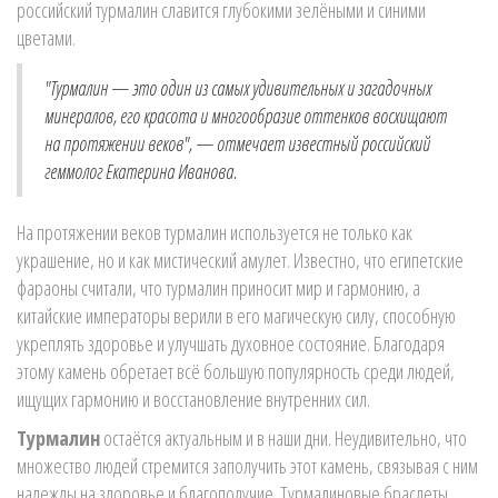
российский турмалин славится глубокими зелёными и синими
цветами.
"Турмалин — это один из самых удивительных и загадочных
минералов, его красота и многообразие оттенков восхищают
на протяжении веков", — отмечает известный российский
геммолог Екатерина Иванова.
На протяжении веков турмалин используется не только как
украшение, но и как мистический амулет. Известно, что египетские
фараоны считали, что турмалин приносит мир и гармонию, а
китайские императоры верили в его магическую силу, способную
укреплять здоровье и улучшать духовное состояние. Благодаря
этому камень обретает всё большую популярность среди людей,
ищущих гармонию и восстановление внутренних сил.
Турмалин
остаётся актуальным и в наши дни. Неудивительно, что
множество людей стремится заполучить этот камень, связывая с ним
надежды на здоровье и благополучие. Турмалиновые браслеты