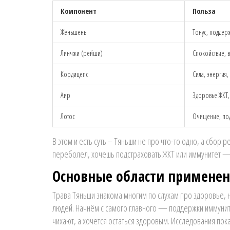
Компонент
Польза
Женьшень
Тонус, поддер
Линчжи (рейши)
Спокойствие, 
Кордицепс
Сила, энергия,
Аир
Здоровье ЖКТ
Лотос
Очищение, по
В этом и есть суть – Тяньши не про что-то одно, а сбор 
переболел, хочешь подстраховать ЖКТ или иммунитет — 
Основные области примене
Трава Тяньши знакома многим по слухам про здоровье, 
людей. Начнём с самого главного — поддержки иммунитет
чихают, а хочется остаться здоровым. Исследования пок