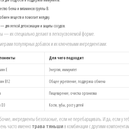
ство белка и витаминов группы В.
обмен веществ и помогает желудку.
— для легкой детоксикации и защиты сосудов.
мины — их специально делают в легкоусвояемой форме.
имерами популярных добавок и их ключевыми ингредиентами:
мпоненты
Для чего подходит
мин Е
Энергия, иммунитет
мин В12
Общее укрепление, поддержка обмена
а
Пищеварение, очистка организма
н D3
Кости, зубы, рост у детей
бочие, ингредиенты безопасные, если не перебарщивать. И да, если у те
чень часто именно
трава тяньши
в комбинации с другими компонента