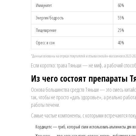
Иммунитет
60%
Энергия/бодрость
55%
Пищеварение
25%
Стресс и сон
40%
*Данные основаны на опросах покупателей и отзывах онлайн-магазинов в 2023-202
Если коротко: трава Тяньши — не миф, а рабочий спосо
Из чего состоят препараты 
Основа большинства средств Тяньши — это смесь китайск
так, чтобы не просто «дать здоровье», а реально работ
работы печени.
Самые частые компоненты, с которыми встречаются поку
Кордицепс — гриб, который стали использовать альпинисты для во
Женьшень — про него называют «корень жизни», добавляют в сме