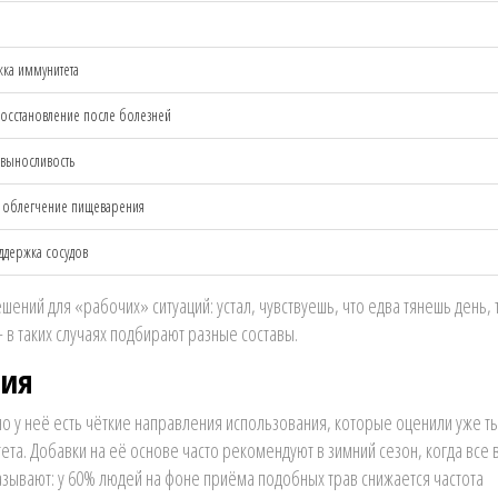
жка иммунитета
восстановление после болезней
 выносливость
, облегчение пищеварения
ддержка сосудов
решений для «рабочих» ситуаций: устал, чувствуешь, что едва тянешь день,
в таких случаях подбирают разные составы.
ния
но у неё есть чёткие направления использования, которые оценили уже т
а. Добавки на её основе часто рекомендуют в зимний сезон, когда все 
азывают: у 60% людей на фоне приёма подобных трав снижается частота