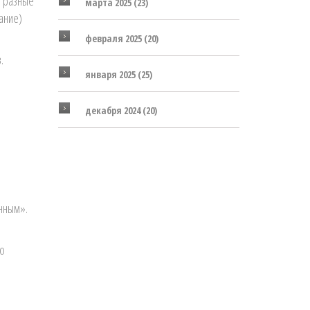
т разные
марта 2025
(23)
ание)
февраля 2025
(20)
.
января 2025
(25)
декабря 2024
(20)
анным».
ко