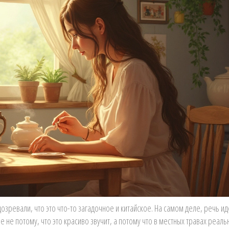
зревали, что это что-то загадочное и китайское. На самом деле, речь ид
 не потому, что это красиво звучит, а потому что в местных травах реаль