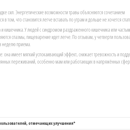
адке сил. Энергетические возможности травы объясняются сочетанием
я в том, что становится легче вставать по утрам и дольше не хочется спат
 и кишечника. У людей с синдромом раздраженного кишечника или часты
ются спазмы, пищеварение идет легче. По отзывам, у четверти пользов
з неделю приема.
се: она имеет мягкий успокаивающий эффект, снижает тревожность и подд
остоянных переживаний, особенно мам или работающих в напряжённых сфер
пользователей, отмечающих улучшения*