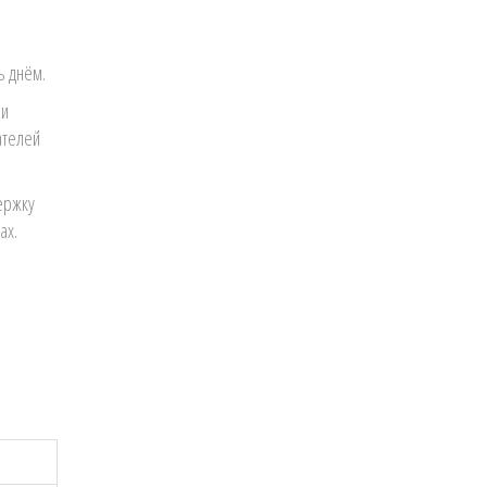
ь днём.
ми
ателей
ержку
ах.