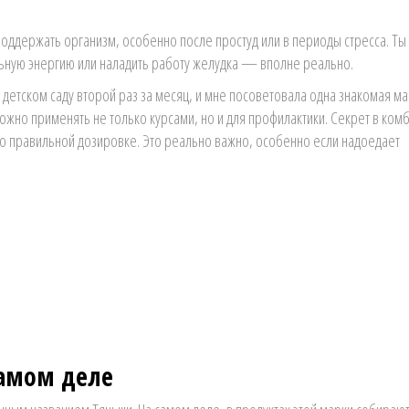
оддержать организм, особенно после простуд или в периоды стресса. Ты
ельную энергию или наладить работу желудка — вполне реально.
детском саду второй раз за месяц, и мне посоветовала одна знакомая ма
можно применять не только курсами, но и для профилактики. Секрет в ком
и о правильной дозировке. Это реально важно, особенно если надоедает
самом деле