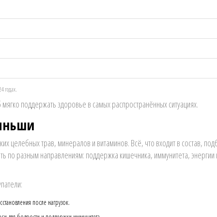
4 годах.
б мягко поддержать здоровье в самых распространённых ситуациях.
Тяньши
их целебных трав, минералов и витаминов. Всё, что входит в состав, под
ать по разным направлениям: поддержка кишечника, иммунитета, энергии 
патели:
сстановления после нагрузок.
си для бодрости и поддержки иммунитета.