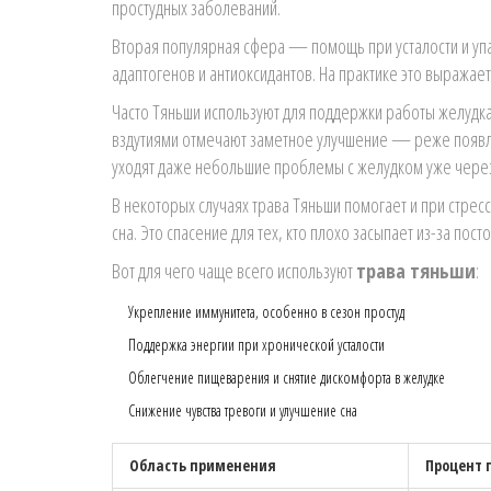
простудных заболеваний.
Вторая популярная сфера — помощь при усталости и уп
адаптогенов и антиоксидантов. На практике это выражаетс
Часто Тяньши используют для поддержки работы желудка
вздутиями отмечают заметное улучшение — реже появля
уходят даже небольшие проблемы с желудком уже чере
В некоторых случаях трава Тяньши помогает и при стрес
сна. Это спасение для тех, кто плохо засыпает из-за п
Вот для чего чаще всего используют
трава тяньши
:
Укрепление иммунитета, особенно в сезон простуд
Поддержка энергии при хронической усталости
Облегчение пищеварения и снятие дискомфорта в желудке
Снижение чувства тревоги и улучшение сна
Область применения
Процент 