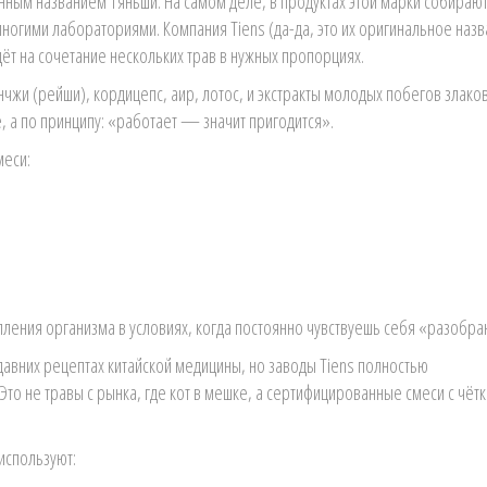
енным названием Тяньши. На самом деле, в продуктах этой марки собираю
ногими лабораториями. Компания Tiens (да-да, это их оригинальное назв
идёт на сочетание нескольких трав в нужных пропорциях.
чжи (рейши), кордицепс, аир, лотос, и экстракты молодых побегов злаков
, а по принципу: «работает — значит пригодится».
меси:
ления организма в условиях, когда постоянно чувствуешь себя «разобр
 давних рецептах китайской медицины, но заводы Tiens полностью
о не травы с рынка, где кот в мешке, а сертифицированные смеси с чёт
используют: