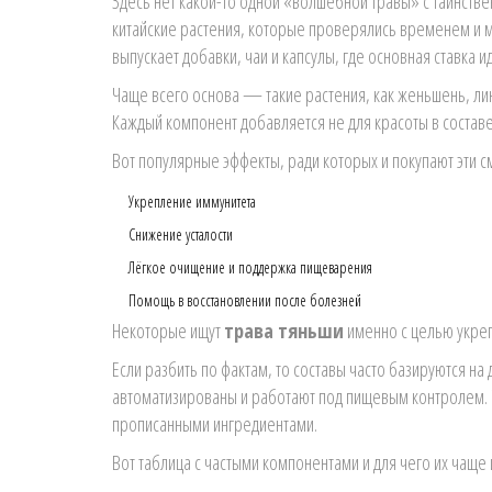
Здесь нет какой-то одной «волшебной травы» с таинств
китайские растения, которые проверялись временем и м
выпускает добавки, чаи и капсулы, где основная ставка 
Чаще всего основа — такие растения, как женьшень, лин
Каждый компонент добавляется не для красоты в составе
Вот популярные эффекты, ради которых и покупают эти с
Укрепление иммунитета
Снижение усталости
Лёгкое очищение и поддержка пищеварения
Помощь в восстановлении после болезней
Некоторые ищут
трава тяньши
именно с целью укреп
Если разбить по фактам, то составы часто базируются на
автоматизированы и работают под пищевым контролем. Эт
прописанными ингредиентами.
Вот таблица с частыми компонентами и для чего их чаще 