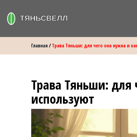
Главная
/
Трава Тяньши: для чего она нужна и ка
Трава Тяньши: для 
используют