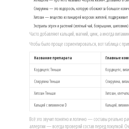
Спирулина — это водоросль, которую обожают за большое количе
Хитозан — вещество из панцирей морских жителей, поддерживает 
Экстракты зёрен и растений (зелёный чай, боярышник, шиповник) 
Часто добавляют кальций, магний, цинк, а иногда вита
Чтобы было проще сориентироваться, вот таблица с пр
Название препарата
Главные ко
Кордицепс Тяньши
Кордицепс, вита
Спирулина Тяньши
Спирулина, вита
Хитозан Тяньши
Хитозан, клетчатк
Кальций с витамином D
Кальций, витами
Всё это звучит понятно и логично — составы реально ра
аллергии — всегда проверяй состав перед покупкой. О