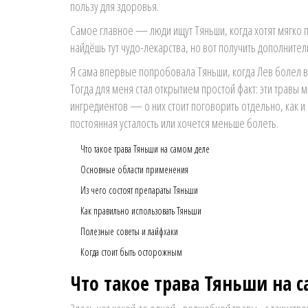
пользу для здоровья.
Самое главное — люди ищут Тяньши, когда хотят мягко п
найдёшь тут чудо-лекарства, но вот получить дополнит
Я сама впервые попробовала Тяньши, когда Лев болел в 
Тогда для меня стал открытием простой факт: эти травы 
ингредиентов — о них стоит поговорить отдельно, как 
постоянная усталость или хочется меньше болеть.
Что такое трава Тяньши на самом деле
Основные области применения
Из чего состоят препараты Тяньши
Как правильно использовать Тяньши
Полезные советы и лайфхаки
Когда стоит быть осторожным
Что такое трава Тяньши на 