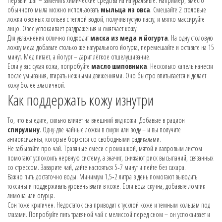
Первый шаг – заменить химические средства на натуральные. Например, вместо
обычного мыла можно использовать
мыльца из овса
. Смешайте 2 столовые
ложки овсяных хлопьев с теплой водой, получив густую пасту, и мягко массируйте
лицо. Овес успокаивает раздражения и смягчает кожу.
Для увлажнения отлично подходит
маска из меда и йогурта
. На одну столовую
ложку меда добавьте столько же натурального йогурта, перемешайте и оставьте на 15
минут. Мед питает, а йогурт – дарит лёгкое отшелушивание.
Если у вас сухая кожа, попробуйте
масло шиповника
. Несколько капель нанести
после умывания, втирать нежными движениями. Оно быстро впитывается и делает
кожу более эластичной.
Как поддержать кожу изнутри
То, что вы едите, сильно влияет на внешний вид кожи. Добавьте в рацион
спирулину
. Одну-две чайные ложки в смузи или воду – и вы получите
антиоксиданты, которые борются со свободными радикалами.
Не забывайте про чай. Травяные смеси с ромашкой, мятой и лавровым листом
помогают успокоить нервную систему, а значит, снижают риск высыпаний, связанных
со стрессом. Заварите чай, дайте настояться 5‑7 минут и пейте без сахара.
Важно пить достаточно воды. Минимум 1,5‑2 литра в день помогают выводить
токсины и поддерживать уровень влаги в коже. Если вода скучна, добавьте ломтик
лимона или огурца.
Сон тоже критичен. Недостаток сна приводит к тусклой коже и темным кольцам под
глазами. Попробуйте пить травяной чай с мелиссой перед сном – он успокаивает и