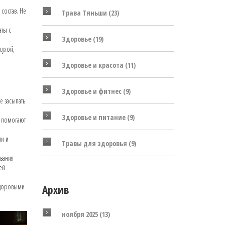
состав. Не
Трава Тяньши
(23)
аты с
Здоровье
(19)
сухой,
Здоровье и красота
(11)
Здоровье и фитнес
(9)
е засыпать
Здоровье и питание
(9)
и помогают
ми и
Травы для здоровья
(9)
евания
ей
 здоровыми
Архив
ноября 2025
(13)