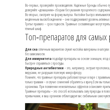
Во-первых, проверяйте производителя. Надёжные бренды обычно публ
доверяйте «домашним» сборам без указания процентного содержания
Во-вторых, смотрите на форму выпуска. Настойки быстро впитываются,
медленным высвобождением – они поддерживают уровень активных
Третье правило – срок годности. Травяные составляющие могут терять
тёмный шкаф.
Топ‑препаратов для самых
Для сна
отличным вариантом служит настойка валерианы в капсулах
без зависимости.
Для иммунитета
подойдут препараты на основе эхинацеи, ягод
быстрее справляться с простуды.
Природные антибиотики
– это, например, экстракт прополиса,
вирусами, не разрушая полезную микрофлору.
Помните, что травяные препараты работают лучше в паре с правильн
только травами – в случае сомнений обратитесь к врачу.Если вы толь
организма. При появлении нежелательных эффектов остановите приё
Травяные препараты – это способ использовать силу природы в повс
привычками, и ваш организм отблагодарит вас стабильным самочувст