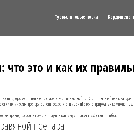
Турмалиновые носки
Кордицепс: 
 что это и как их правиль
ржания здоровья, травяные препараты – отличный выбор. Это готовые таблетки, капсулы,
ичие от синтетических препаратов, они сохраняют широкий спектр природных компонентов,
простых правил, которые помогут получить максимум пользы и избежать ошибок.
травяной препарат