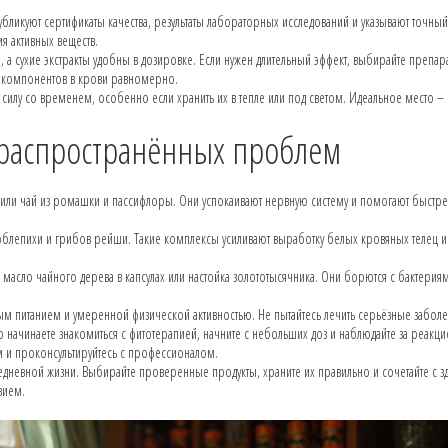
икуют сертификаты качества, результаты лабораторных исследований и указывают точный 
 активных веществ.
 а сухие экстракты удобны в дозировке. Если нужен длительный эффект, выбирайте препар
 компонентов в крови равномерно.
 силу со временем, особенно если хранить их в тепле или под светом. Идеальное место – 
 распространённых проблем
 или чай из ромашки и пассифлоры. Они успокаивают нервную систему и помогают быстре
 облепихи и грибов рейши. Такие комплексы усиливают выработку белых кровяных телец 
 масло чайного дерева в капсулах или настойка золототысячника. Они борются с бактерия
ым питанием и умеренной физической активностью. Не пытайтесь лечить серьёзные забол
ко начинаете знакомиться с фитотерапией, начните с небольших доз и наблюдайте за реакци
м и проконсультируйтесь с профессионалом.
едневной жизни. Выбирайте проверенные продукты, храните их правильно и сочетайте с
вием.