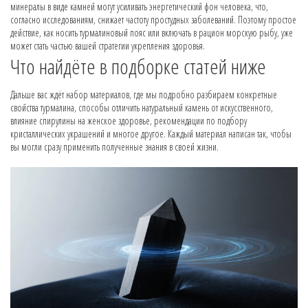
минералы в виде камней могут усиливать энергетический фон человека, что,
согласно исследованиям, снижает частоту простудных заболеваний. Поэтому простое
действие, как носить турмалиновый пояс или включать в рацион морскую рыбу, уже
может стать частью вашей стратегии укрепления здоровья.
Что найдёте в подборке статей ниже
Дальше вас ждёт набор материалов, где мы подробно разбираем конкретные
свойства турмалина, способы отличить натуральный камень от искусственного,
влияние спирулины на женское здоровье, рекомендации по подбору
кристаллических украшений и многое другое. Каждый материал написан так, чтобы
вы могли сразу применить полученные знания в своей жизни.