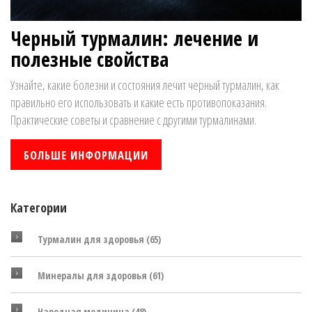
Черный турмалин: лечение и
полезные свойства
Узнайте, какие болезни и состояния лечит черный турмалин, как
правильно его использовать и какие есть противопоказания.
Практические советы и сравнение с другими турмалинами.
БОЛЬШЕ ИНФОРМАЦИИ
Категории
Турмалин для здоровья
(65)
Минералы для здоровья
(61)
Народная медицина
(48)