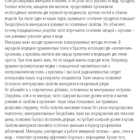
Если рассматривать минералы в питании, то их роль часто упускают из виду. Продукты,
богатые железом, кальцием или магнием, предоставляют организмом
необходимые элементы для нервной проводимости, крепких костей и обмена
веществ. Как гласит один из наших гидов, правильное сочетание продуктов повышает
биодоступность минералов и усиливает их позитивные свойства. Это объясняет,
почему в традиционных рецептах часто встречаются сочетания овощей с орехами –
они усиливают усвоение цинка и меди.
Минералы также находят применение в альтернативных методах лечения. В
народной медицине турмалиновые пояса и браслеты используют для «заземления»
организма, а кристаллы аметиста или кварца применяют в медитациях для снятия
стресса. При этом важно знать, что не каждый камень подходит всем. Например,
турмалин противопоказан людям с повышенной чувствительностью к
электромагнитному полю, а кристаллы с высокой радиоактивностью следует
использовать только под контролем специалистов. Такие нюансы позволяют
безопасно интегрировать свойства минералов в ежедневный ритуал.
Не забывайте и о современных добавках, основанных на минеральных экстрактах.
Спирулина, хотя и не минерал, часто содержит высокие уровни железа и магния,
усиливая их свойства в организме. Наши статьи показывают, как правильно
дозировать спирулину, чтобы получить максимум пользы без риска передозировки.
Аналогично, минерализованные биодобавки, такие как хлорид магния или глюконат
цинка, позволяют быстро восполнить дефицит, но требуют контроля уровня в крови.
Свойства минералов становятся особенно важными в период профилактики
заболеваний. Минералы, участвующие в работе иммунной системы – цинк, селен и
медь – помогают организму эффективно бороться с инфекциями. Кроме того,