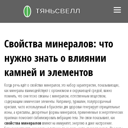
Свойства минералов: что
нужно знать о влиянии
камней и элементов
Когда речь идёт о
свойствах минералов
,
это набор характеристик, показывающих,
как минералы взаимодействуют с организмом и окружающей средой
, важно
помнить, что они тесно связаны с
минералом
,
естественным веществом,
содержащим химические элементы
. Например,
турмалин
,
полупрозрачный
кристалл, часто используемый в браслетах для здоровья
генерирует отрицательные
ионы, а
кристаллы
,
дискретные формы минералов, применяемые в энергетических
практиках
помогают стабилизировать вибрацию тела. Эти связи показывают, как
свойства минералов
влияют на иммунитет, энергию и даже настроение.