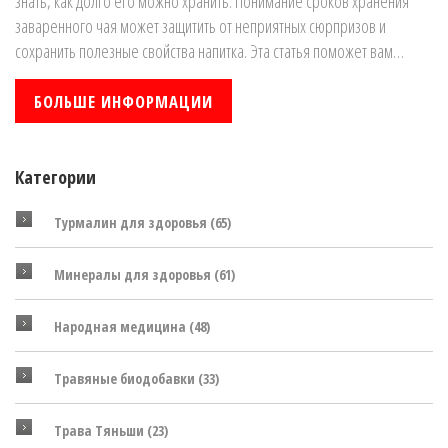
знать, как долго его можно хранить. Понимание сроков хранения
заваренного чая может защитить от неприятных сюрпризов и
сохранить полезные свойства напитка. Эта статья поможет вам
определить правильные условия для хранения и гарантировать
безопасность травяного чая. Особое внимание уделено травам
БОЛЬШЕ ИНФОРМАЦИИ
Тяньши и их уникальным свойствам. Советы и факты помогут больше
узнать о вашем любимом напитке.
Категории
Турмалин для здоровья
(65)
Минералы для здоровья
(61)
Народная медицина
(48)
Травяные биодобавки
(33)
Трава Тяньши
(23)