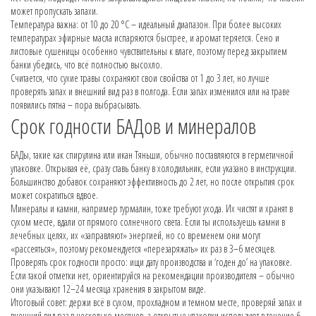
может пропускать запахи.
Температура важна: от 10 до 20 °C – идеальный диапазон. При более высоких
температурах эфирные масла испаряются быстрее, и аромат теряется. Сено и
листовые сушеницы особенно чувствительны к влаге, поэтому перед закрытием
банки убедись, что всё полностью высохло.
Считается, что сухие травы сохраняют свои свойства от 1 до 3 лет, но лучше
проверять запах и внешний вид раз в полгода. Если запах изменился или на траве
появились пятна – пора выбрасывать.
Срок годности БАДов и минералов
БАДы, такие как спирулина или икан Тяньши, обычно поставляются в герметичной
упаковке. Открывая её, сразу ставь банку в холодильник, если указано в инструкции.
Большинство добавок сохраняют эффективность до 2 лет, но после открытия срок
может сократиться вдвое.
Минералы и камни, например турмалин, тоже требуют ухода. Их чистят и хранят в
сухом месте, вдали от прямого солнечного света. Если ты используешь камни в
лечебных целях, их «заправляют» энергией, но со временем они могут
«рассеяться», поэтому рекомендуется «перезаряжать» их раз в 3–6 месяцев.
Проверять срок годности просто: ищи дату производства и ‘годен до’ на упаковке.
Если такой отметки нет, ориентируйся на рекомендации производителя – обычно
они указывают 12–24 месяца хранения в закрытом виде.
Итоговый совет: держи всё в сухом, прохладном и темном месте, проверяй запах и
внешний вид раз в несколько месяцев, а открытые упаковки используют в течение 6–