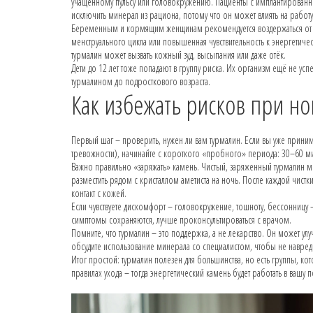
учащённому пульсу или головокружению. Пациенты с имплантирован
исключить минерал из рациона, потому что он может влиять на работу
Беременным и кормящим женщинам рекомендуется воздержаться от д
менструального цикла или повышенная чувствительность к энергетиче
турмалин может вызвать кожный зуд, высыпания или даже отёк.
Дети до 12 лет тоже попадают в группу риска. Их организм ещё не ус
турмалином до подросткового возраста.
Как избежать рисков при н
Первый шаг – проверить, нужен ли вам турмалин. Если вы уже прини
тревожности), начинайте с короткого «пробного» периода: 30–60 мин
Важно правильно «заряжать» камень. Чистый, заряженный турмалин ме
разместить рядом с кристаллом аметиста на ночь. После каждой чис
контакт с кожей.
Если чувствуете дискомфорт – головокружение, тошноту, бессонницу – 
симптомы сохраняются, лучше проконсультироваться с врачом.
Помните, что турмалин – это поддержка, а не лекарство. Он может 
обсудите использование минерала со специалистом, чтобы не навред
Итог простой: турмалин полезен для большинства, но есть группы, ко
правилах ухода – тогда энергетический камень будет работать в вашу по