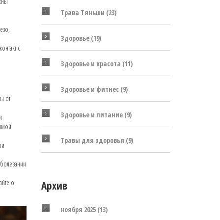
жны
Трава Тяньши
(23)
езо,
Здоровье
(19)
онтакт с
Здоровье и красота
(11)
Здоровье и фитнес
(9)
ы от
Здоровье и питание
(9)
и
рямой
Травы для здоровья
(9)
ли
аболевании
айте о
Архив
ноября 2025
(13)