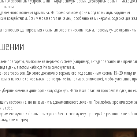
ными электронными устройствами – кардиостимуляторами, дефибрилляторами – также дол
 аппарата.
лительного ношения турмалина. На гормональном фоне могут возникнуть нарушения
ским воздействиям. Если у вас аллергия на камни, особенно на минералы, содержащие жел
пел полностью адаптироваться к сильным энергетическим полям, поэтому лучше ограничить к
ошении
маете препараты, влияющие на нервную систему (например, антидепрессанты или препарат
ут в день, а потом наблюдайте за самочувствием.
нее агрессивен. Для этого достаточно держать его под солнечным светом 15–20 минут ил
тки камня нанесите лёгкое масляное покрытие (например, оливковое), чтобы уменьшить п
уберите камень и дайте организму отдохнуть. Часто такие реакции проходят за сутки, но ес
улучшить настроение, но не заменит медикаментозного лечения. При любом хроническом з
ить себе.
торым его лучше избегать. Прислушивайтесь к своему телу, проверяйте реакцию и не забыв
льзу, а не во вред.