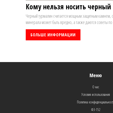
Кому нельзя носить черный 
Черный турмалин считается мощным защитным камнем, одн
минерала может быть вредно, а также даются советы по 
БОЛЬШЕ ИНФОРМАЦИИ
Меню
О нас
Условия использования
Политика конфиденциальнос
ФЗ-152