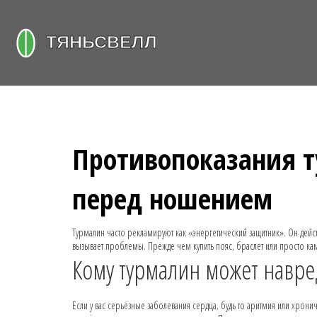
Противопоказания т
перед ношением
Турмалин часто рекламируют как «энергетический защитник». Он дейс
вызывает проблемы. Прежде чем купить пояс, браслет или просто кам
Кому турмалин может навре
Если у вас серьёзные заболевания сердца, будь то аритмия или хрони