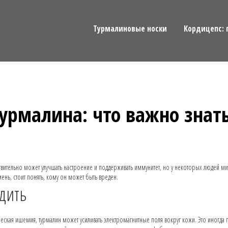
Турмалиновые носки
Кордицепс: 
урмалина: что важно знат
твительно может улучшать настроение и поддерживать иммунитет, но у некоторых людей м
ень, стоит понять, кому он может быть вреден.
дить
ческая ишемия, турмалин может усиливать электромагнитные поля вокруг кожи. Это иногда 