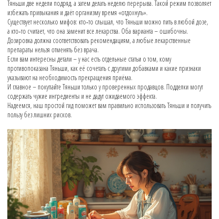
Тяньши две недели подряд, а затем делать неделю перерыва. Такой режим позволяет
избежать привыкания и даёт организму время «отдохнуть».
Существует несколько мифов: кто‑то слышал, что Тяньши можно пить в любой дозе,
а кто‑то считает, что она заменит все лекарства. Оба варианта – ошибочны.
Дозировка должна соответствовать рекомендациям, а любые лекарственные
препараты нельзя отменять без врача.
Если вам интересны детали – у нас есть отдельные статьи о том, кому
противопоказана Тяньши, как её сочетать с другими добавками и какие признаки
указывают на необходимость прекращения приёма.
И главное – покупайте Тяньши только у проверенных продавцов. Подделки могут
содержать чужие ингредиенты и не дадут ожидаемого эффекта.
Надеемся, наш простой гид поможет вам правильно использовать Тяньши и получить
пользу без лишних рисков.