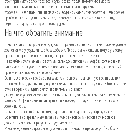
стоит принимать более трёх доз в сутки без контроля, потому что высокая
концентрация активных веществ может вызвать головокружение.
Утром лучше запивать Тяньши стаканом воды комнатной температуры. Вечером её
приём может затруднить засыпание, поэтому если вы замечаете бессонницу,
перенесите дозу на первую половину дня.
На что обратить внимание
Тяньши хранится в сухом месте, вдали от прямого солнечного света. Плохие условия
хранения могут ухудшить свойства добавки. Перед тем как открыть новую упаковку,
проверьте срок годности – процесс прост, но часто игнорируют.
Не комбинируйте Тяньши с другими сильнодействующими БАД без согласования.
Например, если уже принимаете препараты для снижения давления, совместный
приём может привести к переизбытку.
Если после первых приёмов вы заметили тошноту, повышенную потливость или
головную боль, уменьшите дозу или сделайте перерыв на пару дней. В большинстве
случаев организм адаптируется, и симптомы исчезают.
Для лучшего усвоения можно запивать Тяньши водой или лёгким травяным чаем без
кофеина. Кофе и крепкий чай лучше пить позже, потому что они могут снизить
эффективность.
Тяньши – не волшебная пилюля, а дополнение к здоровому образу жизни.
Сочетайте её с правильным питанием, умеренной физической активностью и
достаточным сном, и результаты будут заметнее.
Многие задаются вопросом о цикличности приёма. На практике удобно брать