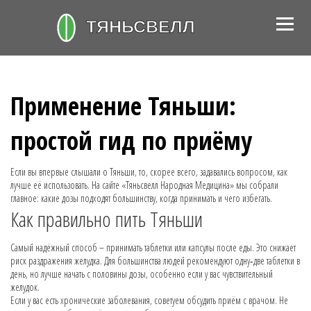
Применение Тяньши:
простой гид по приёму
Если вы впервые слышали о Тяньши, то, скорее всего, задавались вопросом, как
лучше её использовать. На сайте «Тяньсвелл Народная Медицина» мы собрали
главное: какие дозы подходят большинству, когда принимать и чего избегать.
Как правильно пить Тяньши
Самый надёжный способ – принимать таблетки или капсулы после еды. Это снижает
риск раздражения желудка. Для большинства людей рекомендуют одну‑две таблетки в
день, но лучше начать с половины дозы, особенно если у вас чувствительный
желудок.
Если у вас есть хронические заболевания, советуем обсудить приём с врачом. Не