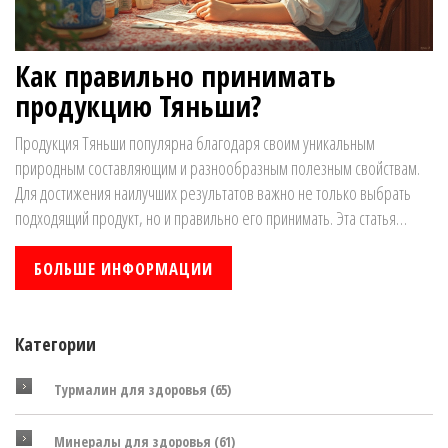
Как правильно принимать
продукцию Тяньши?
Продукция Тяньши популярна благодаря своим уникальным
природным составляющим и разнообразным полезным свойствам.
Для достижения наилучших результатов важно не только выбрать
подходящий продукт, но и правильно его принимать. Эта статья
освещает некоторые интересные методы и советы по применению
продукции Тяньши, чтобы вы могли получить от них максимум
БОЛЬШЕ ИНФОРМАЦИИ
пользы. Понимание основ и возможных противопоказаний помогает
избежать ошибок и улучшить самочувствие.
Категории
Турмалин для здоровья
(65)
Минералы для здоровья
(61)