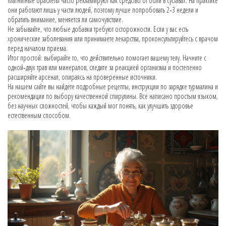
Магнитные браслеты часто рекламируют как средство от боли в суставах. На практике
они работают лишь у части людей, поэтому лучше попробовать 2‑3 недели и
обратить внимание, меняется ли самочувствие.
Не забывайте, что любые добавки требуют осторожности. Если у вас есть
хронические заболевания или принимаете лекарства, проконсультируйтесь с врачом
перед началом приема.
Итог простой: выбирайте то, что действительно помогает вашему телу. Начните с
одной‑двух трав или минералов, следите за реакцией организма и постепенно
расширяйте арсенал, опираясь на проверенные источники.
На нашем сайте вы найдёте подробные рецепты, инструкции по зарядке турмалина и
рекомендации по выбору качественной спирулины. Всё написано простым языком,
без научных сложностей, чтобы каждый мог понять, как улучшить здоровье
естественным способом.