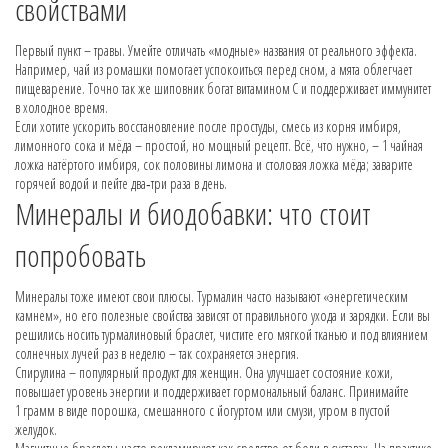
свойствами
Первый пункт – травы. Умейте отличать «модные» названия от реального эффекта.
Например, чай из ромашки помогает успокоиться перед сном, а мята облегчает
пищеварение. Точно так же шиповник богат витамином C и поддерживает иммунитет
в холодное время.
Если хотите ускорить восстановление после простуды, смесь из корня имбиря,
лимонного сока и мёда – простой, но мощный рецепт. Всё, что нужно, – 1 чайная
ложка натёртого имбиря, сок половины лимона и столовая ложка мёда; заварите
горячей водой и пейте два‑три раза в день.
Минералы и биодобавки: что стоит
попробовать
Минералы тоже имеют свои плюсы. Турмалин часто называют «энергетическим
камнем», но его полезные свойства зависят от правильного ухода и зарядки. Если вы
решились носить турмалиновый браслет, чистите его мягкой тканью и под влиянием
солнечных лучей раз в неделю – так сохраняется энергия.
Спирулина – популярный продукт для женщин. Она улучшает состояние кожи,
повышает уровень энергии и поддерживает гормональный баланс. Принимайте
1 грамм в виде порошка, смешанного с йогуртом или смузи, утром в пустой
желудок.