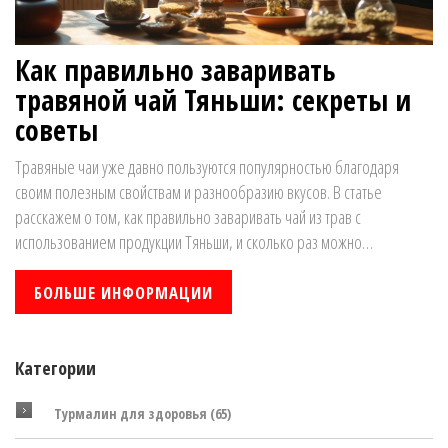
Как правильно заваривать
травяной чай Тяньши: секреты и
советы
Травяные чаи уже давно пользуются популярностью благодаря
своим полезным свойствам и разнообразию вкусов. В статье
расскажем о том, как правильно заваривать чай из трав с
использованием продукции Тяньши, и сколько раз можно
использовать одну заварку. Разберем основные принципы
заваривания таких напоев, поделимся полезными советами и
БОЛЬШЕ ИНФОРМАЦИИ
интересными фактами о травяных чаях, чтобы максимизировать их
пользу для здоровья. Узнаете, как часто и каким образом можно
повторно заваривать любимый чай без потери его качеств.
Категории
Турмалин для здоровья
(65)