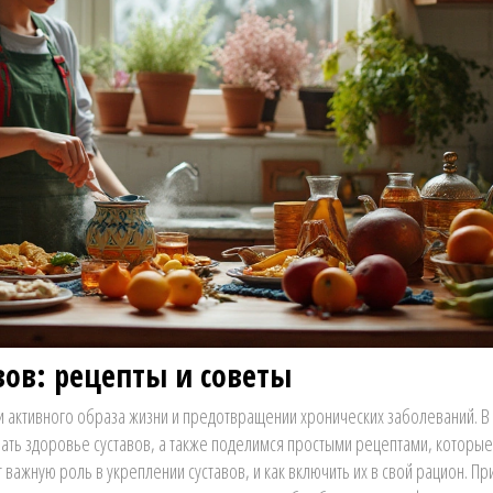
вов: рецепты и советы
 активного образа жизни и предотвращении хронических заболеваний. В 
вать здоровье суставов, а также поделимся простыми рецептами, которы
 важную роль в укреплении суставов, и как включить их в свой рацион. П