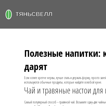
Полезные напитки: к
дарят
Если хотите крепче нервы, лучше спать и держать форму, просто зале
используются обычные продукты, которые найдёте в любой кухне.
Чай и травяные настои для
Самый популярный способ – травяной чай. Возьмите одну‑две чайные 