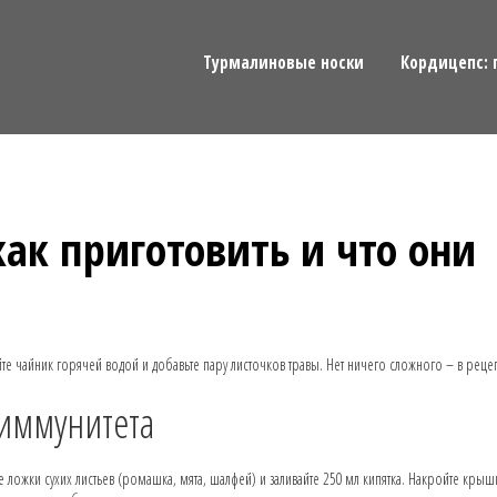
Турмалиновые носки
Кордицепс: 
ак приготовить и что они
йте чайник горячей водой и добавьте пару листочков травы. Нет ничего сложного – в реце
 иммунитета
ложки сухих листьев (ромашка, мята, шалфей) и заливайте 250 мл кипятка. Накройте крыш