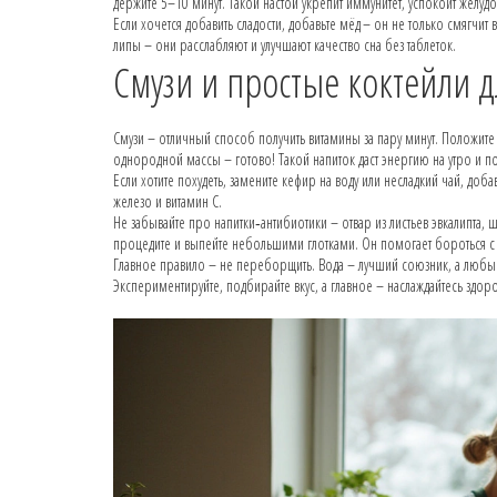
держите 5–10 минут. Такой настой укрепит иммунитет, успокоит желуд
Если хочется добавить сладости, добавьте мёд – он не только смягчит
липы – они расслабляют и улучшают качество сна без таблеток.
Смузи и простые коктейли 
Смузи – отличный способ получить витамины за пару минут. Положите 
однородной массы – готово! Такой напиток даст энергию на утро и 
Если хотите похудеть, замените кефир на воду или несладкий чай, доб
железо и витамин С.
Не забывайте про напитки‑антибиотики – отвар из листьев эвкалипта, 
процедите и выпейте небольшими глотками. Он помогает бороться с 
Главное правило – не переборщить. Вода – лучший союзник, а любые
Экспериментируйте, подбирайте вкус, а главное – наслаждайтесь здор