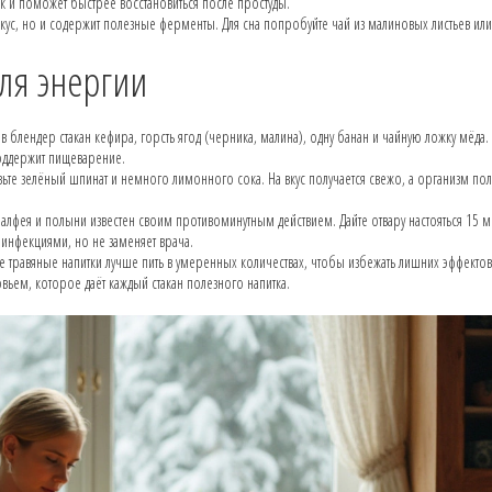
ок и поможет быстрее восстановиться после простуды.
 вкус, но и содержит полезные ферменты. Для сна попробуйте чай из малиновых листьев или
для энергии
в блендер стакан кефира, горсть ягод (черника, малина), одну банан и чайную ложку мёда.
поддержит пищеварение.
авьте зелёный шпинат и немного лимонного сока. На вкус получается свежо, а организм пол
шалфея и полыни известен своим противоминутным действием. Дайте отвару настояться 15 м
инфекциями, но не заменяет врача.
 травяные напитки лучше пить в умеренных количествах, чтобы избежать лишних эффектов
овьем, которое даёт каждый стакан полезного напитка.