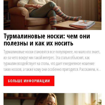
Турмалиновые носки: чем они
полезны и как их носить
Турмалиновые носки становятся все популярнее, но мало кто знает,
из-за чего вокруг них такой интерес. Эта статья объяснит, как
турмалин воздействует на стопы, что дает ежедневное ношение
таких носков, а также кому они особенно пригодятся. Расскажем, на
что обращать внимание при выборе и как правильно ухаживать за
турмалиновыми носками. Узнайте, могут ли они заменить привычные
БОЛЬШЕ ИНФОРМАЦИИ
способы заботы о здоровье ног.