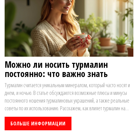
Можно ли носить турмалин
постоянно: что важно знать
Турмалин считается уникальным минералом, который часто носят и
днем, и ночью. В статье обсуждаются возможные плюсы и минусы
постоянного ношения турмалиновых украшений, а также реальные
советы по их использованию. Расскажем, как влияет турмалин на
самочувствие и что учитывать людям с разными особенностями
здоровья. Добавим интересные бытовые наблюдения и лайфхаки по
БОЛЬШЕ ИНФОРМАЦИИ
уходу за камнем. Вы узнаете, когда турмалин лучше снимать и кому