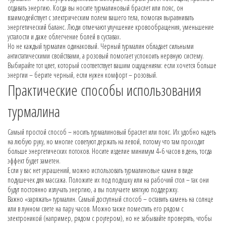
отдавать энергию. Когда вы носите турмалиновый браслет или пояс, он
взаимодействует с электрическим полем вашего тела, помогая выравнивать
энергетический баланс. Люди отмечают улучшение кровообращения, уменьшение
усталости и даже облегчение болей в суставах.
Но не каждый турмалин одинаковый. Черный турмалин обладает сильными
антистатическими свойствами, а розовый помогает успокоить нервную систему.
Выбирайте тот цвет, который соответствует вашим ощущениям: если хочется больше
энергии – берите черный, если нужен комфорт – розовый.
Практические способы использования
турмалина
Самый простой способ – носить турмалиновый браслет или пояс. Их удобно надеть
на любую руку, но многие советуют держать на левой, потому что там проходит
больше энергетических потоков. Носите изделие минимум 4‑6 часов в день, тогда
эффект будет заметен.
Если у вас нет украшений, можно использовать турмалиновые камни в виде
подушечек для массажа. Положите их под подушку или на рабочий стол – так они
будут постоянно излучать энергию, а вы получаете мягкую поддержку.
Важно «заряжать» турмалин. Самый доступный способ – оставить камень на солнце
или в лунном свете на пару часов. Можно также поместить его рядом с
электроникой (например, рядом с роутером), но не забывайте проверять, чтобы