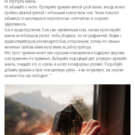
не перегреть камень.
Не забывайте о чистке. Протирайте турмалин мягкой сухой тканью, иногда можно
пройтись влажной тряпкой с небольшим количеством соли. Чистка помогает
избавиться от накопившихся энергетических «отпечатков» и сохраняет
эффективность.
Есть и предостережения. Если у вас чувствительная кожа, сначала протестируйте
камень на небольшом участке, чтобы убедиться, что нет раздражения. Людям с
кардиостимулятором рекомендуется быть осторожными, потому что сильные
магнитные свойства камня могут влиять на работу прибора.
Итог прост: турмалин может стать хорошим помощником в поддержке здоровья,
если применять его правильно. Выбирайте подходящий цвет, регулярно заряжайте
камень, очищайте его от «грязи» и носите в комфортных условиях. Попробуйте
добавить турмалин в свою повседневную рутину – и вы почувствуете, как энергия
начинает течь чуть свободнее. "