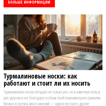
домашней медицине, какие свойства делают его особенным и как
БОЛЬШЕ ИНФОРМАЦИИ
правильно применять турмалиновые изделия. Поделюсь личными
наблюдениями и советами по реальному использованию этого
камня. Узнаете, как не нарваться на подделку и извлечь максимум
пользы от натурального турмалина.
Турмалиновые носки: как
работают и стоит ли их носить
Турмалиновые носки обещают не только уют, но и заметную пользу
для здоровья ног благодаря особым свойствам минерала турмалин.
Можно встретить много мнений — одни в восторге, другие