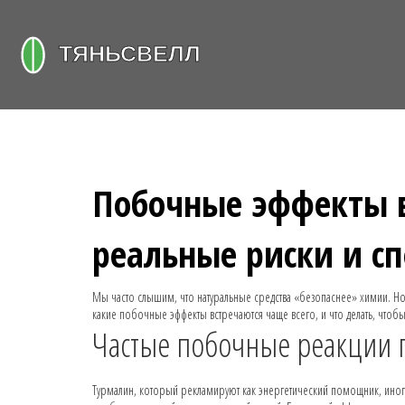
Побочные эффекты 
реальные риски и с
Мы часто слышим, что натуральные средства «безопаснее» химии. Но 
какие побочные эффекты встречаются чаще всего, и что делать, чтоб
Частые побочные реакции 
Турмалин, который рекламируют как энергетический помощник, иногд