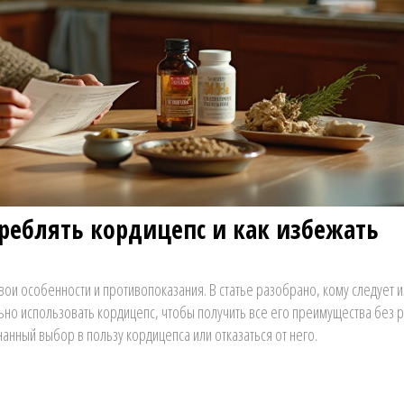
реблять кордицепс и как избежать
вои особенности и противопоказания. В статье разобрано, кому следует 
льно использовать кордицепс, чтобы получить все его преимущества без р
анный выбор в пользу кордицепса или отказаться от него.