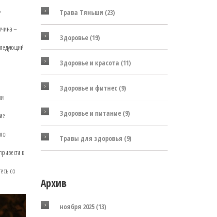
ь
Трава Тяньши
(23)
ичина –
Здоровье
(19)
 следующий
Здоровье и красота
(11)
Здоровье и фитнес
(9)
ли
Здоровье и питание
(9)
ние
ало
Травы для здоровья
(9)
привести к
тесь со
Архив
ноября 2025
(13)