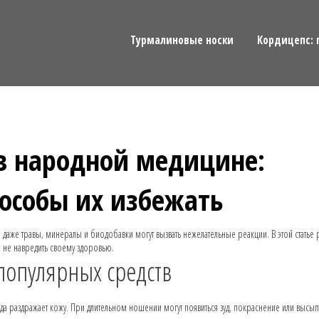
Турмалиновые носки
Кордицепс: 
в народной медицине:
пособы их избежать
даже травы, минералы и биодобавки могут вызвать нежелательные реакции. В этой статье
ы не навредить своему здоровью.
популярных средств
а раздражает кожу. При длительном ношении могут появиться зуд, покраснение или высып