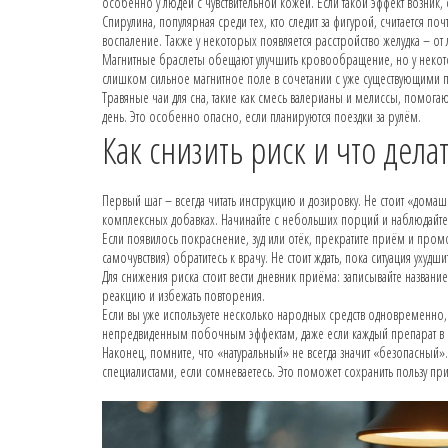
особенно у людей с чувствительной кожей. Если такой эффект возник, ст
Спирулина, популярная среди тех, кто следит за фигурой, считается 
воспаление. Также у некоторых появляется расстройство желудка – от
Магнитные браслеты обещают улучшить кровообращение, но у некото
слишком сильное магнитное поле в сочетании с уже существующими
Травяные чаи для сна, такие как смесь валерианы и мелиссы, помогаю
день. Это особенно опасно, если планируются поездки за рулём.
Как снизить риск и что дел
Первый шаг – всегда читать инструкцию и дозировку. Не стоит «дома
комплексных добавках. Начинайте с небольших порций и наблюдайте
Если появилось покраснение, зуд или отёк, прекратите приём и про
самочувствия) обратитесь к врачу. Не стоит ждать, пока ситуация ухудши
Для снижения риска стоит вести дневник приёма: записывайте названи
реакцию и избежать повторения.
Если вы уже используете несколько народных средств одновременно, 
непредвиденным побочным эффектам, даже если каждый препарат в о
Наконец, помните, что «натуральный» не всегда значит «безопасный». 
специалистами, если сомневаетесь. Это поможет сохранить пользу пр