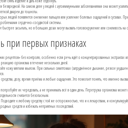
оит снять изделие и дать коже отдохнуть.
почти безвредной. На самом деле у людей с аутоиммунными заболеваниями она может усилит
 лёгкой диареи до тошноты.
рых людей появляется онемение пальцев или усиление болевых ощущений в суставах. Пр
 проблемами сердечно‑сосудистой системы.
т быстрее засыпать, но в больших дозах могут вызвать головокружение или сонливость на
ать при первых признаках
шних рецептов» без контроля, особенно если речь идёт о концентрированных экстрактах и
 реакцию организма в течение нескольких дней.
мойте кожу мягким мылом. При сильных симптомах (затруднённое дыхание, резкое ухудше
тся.
е средства, дозу, время приёма и любые ощущения. Это помогает понять, что именно вызв
попробуйте их чередовать, а не принимать всё в один день. Перегрузка организма может 
тдельности считается безопасным.
Подходите к любому средству с той же осторожностью, что и к лекарствам, и консультируй
иродных средств и избежать неприятных последствий.