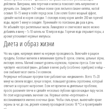
действием. Валериана, мята перечная и мелисса помогают снять напряжение и
улучшить сон. Заварите 1‑2 чайные ложки сухих листьев в стакане кипятка, настой
оставьте 10‑15 минут и пейте перед сном. Если хотите более мощный эффект,
сделайте настой из корня солодки: 1 столовую ложку корня залейте 200 мл горячей
воды, варите 5 минут и охладите. Принимайте по полстакана два раза в день.
Не забывайте про растительные масла. Лавандовое и семечковое масло можно
добавлять в ванну – 5‑10 капель на 10 литров воды. Горячая вода открывает поры, а
аромат успокаивает нервные импульсы.
Диета и образ жизни
Что мы едим, напрямую влияет на нервную проводимость. Включайте в рацион
продукты, богатые магнием и витаминами группы B: орехи, семена, цельные зёрна,
листовую зелень. Магний снижает уровень кортизола, гормона стресса. Если часто
чувствуете «мозговой туман», добавьте в меню рыбу (особенно скумбрию) и яйца –
они снабжают мозг омега‑3 и холином.
Регулярные небольшие прогулки тоже работают как «медикамент». Всего 15‑20
минут на свежем воздухе, лучше в парке, повышают уровень серотонина, который
отвечает за хорошее настроение. Если нет времени на длительные пробежки,
просто разомните плечи и сделайте несколько глубоких вдохов каждые пару часов.
Не стоит недооценивать значение сна. Нервные клетки «перетекают» и
восстанавливаются именно в ночных фазах. Чтобы спать лучше, выключайте яркие
экраны за час до сна, держите комнату прохладной (около 18 °C) и проветривайте
её.