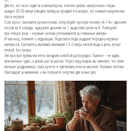
Для тех, кто часто сидит за компьютером, полезно делать «мигренные» паузы:
каждые 20‑30 минут отводите взгляд на предмет в 6 метрах, это снимает напряжение
глаз и нервов.
Если стресс становится хроническим, попробуйте простую технику «4‑7‑8»: вдохните
носом на 4 секунды, задержите дыхание на 7, выдохните ртом на 8. Повторите
три‑четыре раза – нервная система успокаивается за считанные минуты.
И наконец, помните о гидратации. Недостаток воды ухудшает передачу нервных
импульсов. Стремитесь выпивать минимум 1,5‑2 литра чистой воды в день, лучше
теплой, без сахара.
Эти простые привычки легко внедрить в любой распорядок. Главное – не ждать
мгновенных чудес, а делать шаг за шагом. Через пару недель вы заметите, что стали
меньше раздражаться, спать крепче и чувствовать ясность мыслей. Нервная система
благодарит за внимание, а вы получаете энергию для новых дел.