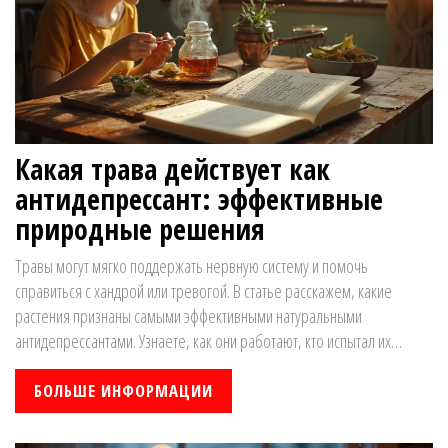
Какая трава действует как
антидепрессант: эффективные
природные решения
Травы могут мягко поддержать нервную систему и помочь
справиться с хандрой или тревогой. В статье расскажем, какие
растения признаны самыми эффективными натуральными
антидепрессантами. Узнаете, как они работают, кто испытал их
эффект, и что важно помнить при выборе и приёме. Обсудим не
только известный зверобой, но и менее популярные травы с
БОЛЬШЕ ИНФОРМАЦИИ
доказанным действием. Четко, просто и с конкретными советами из
реальной жизни.