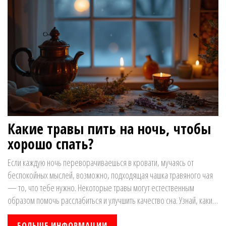
Какие травы пить на ночь, чтобы
хорошо спать?
Если каждую ночь переворачиваешься в кровати, мучаясь от
беспокойных мыслей, возможно, подходящая чашка травяного чая
— то, что тебе нужно. Некоторые травы могут естественным
образом помочь расслабиться и улучшить качество сна. Узнай, какие
из них обладают успокаивающими свойствами и как они могут
помочь тебе лучше отдыхать. В статье обсуждаются полезные травы
БОЛЬШЕ ИНФОРМАЦИИ