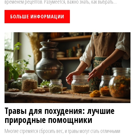
временем рецептов. Разумеется, важно знать, как выбрать
качественные биодобавки на основе трав и на что обратить
внимание при их покупке. В статье рассматриваются различные виды
БОЛЬШЕ ИНФОРМАЦИИ
травяных препаратов, их пользу и способы применения. Также
представлены советы по выбору и использованию подобных
средств.
Травы для похудения: лучшие
природные помощники
Многие стремятся сбросить вес, и травы могут стать отличными