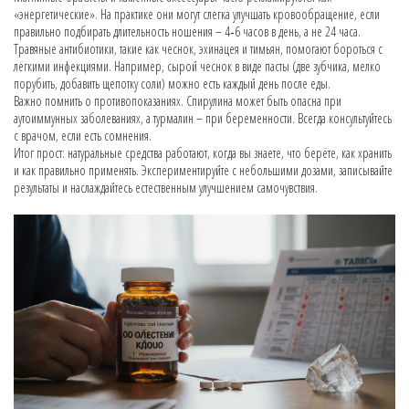
«энергетические». На практике они могут слегка улучшать кровообращение, если
правильно подбирать длительность ношения – 4‑6 часов в день, а не 24 часа.
Травяные антибиотики, такие как чеснок, эхинацея и тимьян, помогают бороться с
лёгкими инфекциями. Например, сырой чеснок в виде пасты (две зубчика, мелко
порубить, добавить щепотку соли) можно есть каждый день после еды.
Важно помнить о противопоказаниях. Спирулина может быть опасна при
аутоиммунных заболеваниях, а турмалин – при беременности. Всегда консультуйтесь
с врачом, если есть сомнения.
Итог прост: натуральные средства работают, когда вы знаете, что берёте, как хранить
и как правильно применять. Экспериментируйте с небольшими дозами, записывайте
результаты и наслаждайтесь естественным улучшением самочувствия.