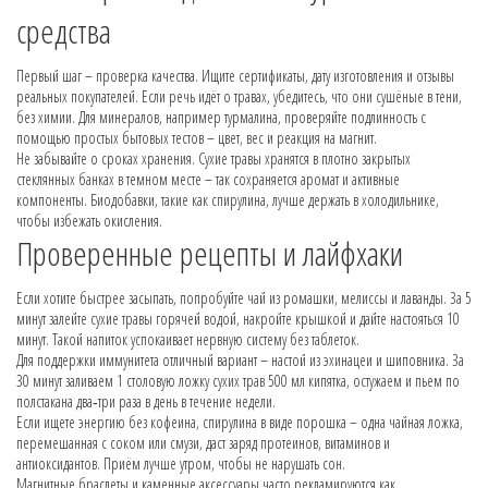
средства
Первый шаг – проверка качества. Ищите сертификаты, дату изготовления и отзывы
реальных покупателей. Если речь идёт о травах, убедитесь, что они сушёные в тени,
без химии. Для минералов, например турмалина, проверяйте подлинность с
помощью простых бытовых тестов – цвет, вес и реакция на магнит.
Не забывайте о сроках хранения. Сухие травы хранятся в плотно закрытых
стеклянных банках в темном месте – так сохраняется аромат и активные
компоненты. Биодобавки, такие как спирулина, лучше держать в холодильнике,
чтобы избежать окисления.
Проверенные рецепты и лайфхаки
Если хотите быстрее засыпать, попробуйте чай из ромашки, мелиссы и лаванды. За 5
минут залейте сухие травы горячей водой, накройте крышкой и дайте настояться 10
минут. Такой напиток успокаивает нервную систему без таблеток.
Для поддержки иммунитета отличный вариант – настой из эхинацеи и шиповника. За
30 минут заливаем 1 столовую ложку сухих трав 500 мл кипятка, остужаем и пьем по
полстакана два‑три раза в день в течение недели.
Если ищете энергию без кофеина, спирулина в виде порошка – одна чайная ложка,
перемешанная с соком или смузи, даст заряд протеинов, витаминов и
антиоксидантов. Приём лучше утром, чтобы не нарушать сон.
Магнитные браслеты и каменные аксессуары часто рекламируются как