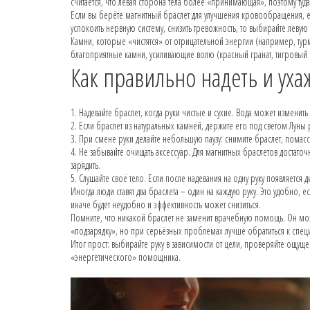
считается, что левая сторона тела более «принимающая», поэтому туда
Если вы берёте магнитный браслет для улучшения кровообращения, его 
успокоить нервную систему, снизить тревожность, то выбирайте левую 
Камни, которые «чистятся» от отрицательной энергии (например, турм
благоприятные камни, усиливающие волю (красный гранат, тигровый гл
Как правильно надеть и уха
1. Надевайте браслет, когда руки чистые и сухие. Вода может изменить
2. Если браслет из натуральных камней, держите его под светом Луны 
3. При смене руки делайте небольшую паузу: снимите браслет, помасси
4. Не забывайте очищать аксессуар. Для магнитных браслетов достаточ
зарядить.
5. Слушайте своё тело. Если после надевания на одну руку появляется
Иногда люди ставят два браслета – один на каждую руку. Это удобно, ес
иначе будет неудобно и эффективность может снизиться.
Помните, что никакой браслет не заменит врачебную помощь. Он мо
«подзарядку», но при серьёзных проблемах лучше обратиться к специ
Итог прост: выбирайте руку в зависимости от цели, проверяйте ощуще
«энергетического» помощника.