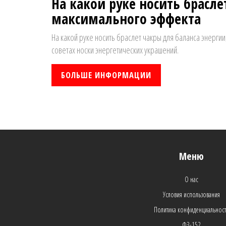
На какой руке носить брасле
максимального эффекта
На какой руке носить браслет чакры для баланса энерги
советах носки энергетических украшений.
БОЛЬШЕ ИНФОРМАЦИИ
Меню
О нас
Условия использования
Политика конфиденциальнос
ФЗ-152