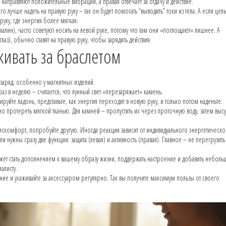
 направляют положительные вибрации, а правая отвечает за отдачу и действие.
лучше надеть на правую руку – так он будет помогать “выводить” токи из тела. А если цель
руку, где энергия более мягкая.
алин), часто советуют носить на левой руке, потому что там они «поглощают» лишнее. А
аз), обычно ставят на правую руку, чтобы зарядить действия.
живать за браслетом
 заряд, особенно у магнитных изделий.
раз в неделю – считается, что лунный свет «перезаряжает» камень.
руйте ладонь, представьте, как энергия переходит в новую руку, и только потом наденьте.
но протереть мягкой тканью. Для камней – пропустить их через проточную воду, затем выс
 дискомфорт, попробуйте другую. Иногда реакция зависит от индивидуального энергетическо
ли нужны сразу две функции: защита (левая) и активность (правая). Главное – не перегрузить 
жет стать дополнением к вашему образу жизни, поддержать настроение и добавить небол
алисту.
ние и ухаживайте за аксессуаром регулярно. Так вы получите максимум пользы от своего