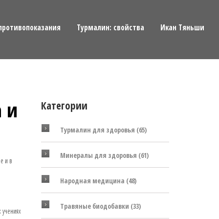
противопоказания
Турмалин: свойства
Икан Тяньши
а и
Категории
Турмалин для здоровья
(65)
Минералы для здоровья
(61)
е и в
Народная медицина
(48)
Травяные биодобавки
(33)
х учениях