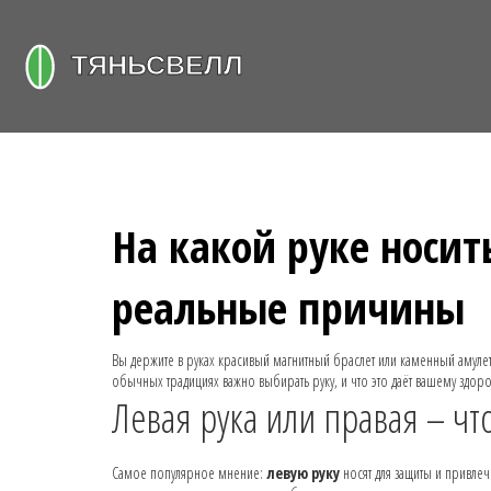
На какой руке носит
реальные причины
Вы держите в руках красивый магнитный браслет или каменный амулет,
обычных традициях важно выбирать руку, и что это даёт вашему здор
Левая рука или правая – ч
Самое популярное мнение:
левую руку
носят для защиты и привлеч