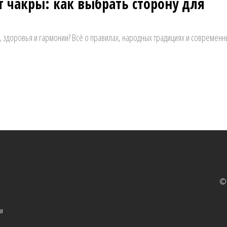
т чакры: как выбрать сторону для
и, здоровья и гармонии? Всё о правилах, народных традициях и современн
© 
ти