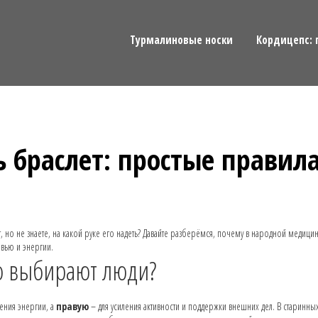
Турмалиновые носки
Кордицепс: 
ь браслет: простые правил
 но не знаете, на какой руке его надеть? Давайте разберёмся, почему в народной медицин
овью и энергии.
то выбирают люди?
ения энергии, а
правую
– для усиления активности и поддержки внешних дел. В старинны