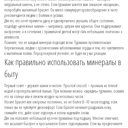
натуральный камень, а не стекло. Если турмалин кажется вам слишком «мощным»,
попробуйте магнитный браслет. Он мягко стимулирует кровообращение и часто
рекоменда­ется людям с болями в суставах.
Для тех, кто хочет привлечь удачу и одновременно улучшить общее состояние,
подойдут «денежные камни» – например, цитрин или карнеол. Они поддерживают
настроение, а в сочетании с правильной диетой могут стать небольшим «толчком» к
активности.
Помните, что не каждый минерал подходит всем. Турмалин противопоказан
беременным, людям с хроническими заболеваниями сердца и тем, кто чувствителен
к магнитным полям. Перед покупкой уточните, не будет ли у вас реакции.
Как правильно использовать минералы в
быту
Первый совет – держите камни в чистоте. Простой способ – промыть их тёплой
водой и протереть мягкой тканью. При желании можно «зарядить» турмалин, оставив
его на солнце или в свежем воздухе на несколько часов.
Носите браслет или ожерелье постоянно, но не более 8–10 часов подряд, если
только вы не чувствуете дискомфорт. Если браслет начинает раздражать кожу,
снимайте его, дайте коже отдохнуть и потом надевайте снова.
Для сна положите небольшой кусочек турмалина под подушку. Многие отмечают,
что засыпают быстрее и просыпаются более отдохнувшими. Если вы предпочитаете