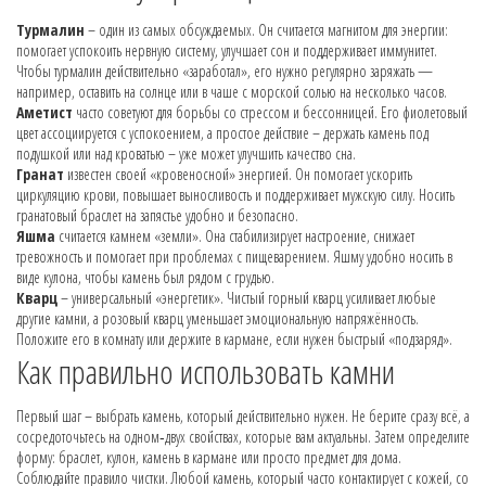
Турмалин
– один из самых обсуждаемых. Он считается магнитом для энергии:
помогает успокоить нервную систему, улучшает сон и поддерживает иммунитет.
Чтобы турмалин действительно «заработал», его нужно регулярно заряжать —
например, оставить на солнце или в чаше с морской солью на несколько часов.
Аметист
часто советуют для борьбы со стрессом и бессонницей. Его фиолетовый
цвет ассоциируется с успокоением, а простое действие – держать камень под
подушкой или над кроватью – уже может улучшить качество сна.
Гранат
известен своей «кровеносной» энергией. Он помогает ускорить
циркуляцию крови, повышает выносливость и поддерживает мужскую силу. Носить
гранатовый браслет на запястье удобно и безопасно.
Яшма
считается камнем «земли». Она стабилизирует настроение, снижает
тревожность и помогает при проблемах с пищеварением. Яшму удобно носить в
виде кулона, чтобы камень был рядом с грудью.
Кварц
– универсальный «энергетик». Чистый горный кварц усиливает любые
другие камни, а розовый кварц уменьшает эмоциональную напряжённость.
Положите его в комнату или держите в кармане, если нужен быстрый «подзаряд».
Как правильно использовать камни
Первый шаг – выбрать камень, который действительно нужен. Не берите сразу всё, а
сосредоточьтесь на одном‑двух свойствах, которые вам актуальны. Затем определите
форму: браслет, кулон, камень в кармане или просто предмет для дома.
Соблюдайте правило чистки. Любой камень, который часто контактирует с кожей, со