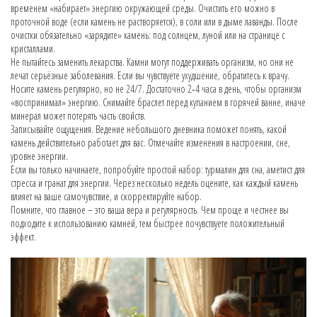
временем «набирает» энергию окружающей среды. Очистить его можно в
проточной воде (если камень не растворяется), в соли или в дыме лаванды. После
очистки обязательно «зарядите» камень: под солнцем, луной или на странице с
кристаллами.
Не пытайтесь заменить лекарства. Камни могут поддерживать организм, но они не
лечат серьёзные заболевания. Если вы чувствуете ухудшение, обратитесь к врачу.
Носите камень регулярно, но не 24/7. Достаточно 2‑4 часа в день, чтобы организм
«воспринимал» энергию. Снимайте браслет перед купанием в горячей ванне, иначе
минерал может потерять часть свойств.
Записывайте ощущения. Ведение небольшого дневника поможет понять, какой
камень действительно работает для вас. Отмечайте изменения в настроении, сне,
уровне энергии.
Если вы только начинаете, попробуйте простой набор: турмалин для сна, аметист для
стресса и гранат для энергии. Через несколько недель оцените, как каждый камень
влияет на ваше самочувствие, и скорректируйте набор.
Помните, что главное – это ваша вера и регулярность. Чем проще и честнее вы
подходите к использованию камней, тем быстрее почувствуете положительный
эффект.