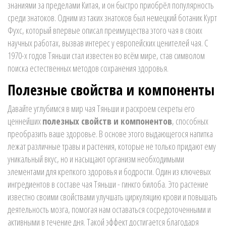
знаниями за пределами Китая, и он быстро приобрёл популярность
среди знатоков. Одним из таких знатоков был немецкий ботаник Курт
Фухс, который впервые описал преимущества этого чая в своих
научных работах, вызвав интерес у европейских ценителей чая. С
1970-х годов Тяньши стал известен во всём мире, став символом
поиска естественных методов сохранения здоровья.
Полезные свойства и компоненты
Давайте углубимся в мир чая Тяньши и раскроем секреты его
ценнейших
полезных свойств и компонентов
, способных
преобразить ваше здоровье. В основе этого выдающегося напитка
лежат различные травы и растения, которые не только придают ему
уникальный вкус, но и насыщают организм необходимыми
элементами для крепкого здоровья и бодрости. Один из ключевых
ингредиентов в составе чая Тяньши - гинкго билоба. Это растение
известно своими свойствами улучшать циркуляцию крови и повышать
деятельность мозга, помогая нам оставаться сосредоточенными и
активными в течение дня. Такой эффект достигается благодаря