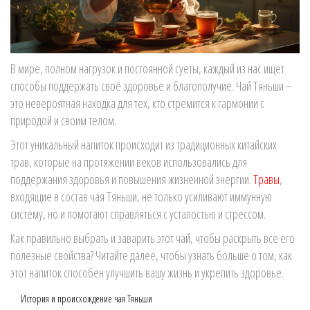
В мире, полном нагрузок и постоянной суеты, каждый из нас ищет
способы поддержать своё здоровье и благополучие. Чай Тяньши –
это невероятная находка для тех, кто стремится к гармонии с
природой и своим телом.
Этот уникальный напиток происходит из традиционных китайских
трав, которые на протяжении веков использовались для
поддержания здоровья и повышения жизненной энергии.
Травы
,
входящие в состав чая Тяньши, не только усиливают иммунную
систему, но и помогают справляться с усталостью и стрессом.
Как правильно выбрать и заварить этот чай, чтобы раскрыть все его
полезные свойства? Читайте далее, чтобы узнать больше о том, как
этот напиток способен улучшить вашу жизнь и укрепить здоровье.
История и происхождение чая Тяньши