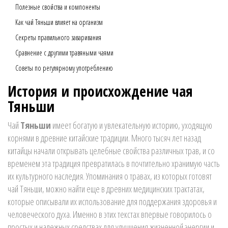
Полезные свойства и компоненты
Как чай Тяньши влияет на организм
Секреты правильного заваривания
Сравнение с другими травяными чаями
Советы по регулярному употреблению
История и происхождение чая
Тяньши
Чай
Тяньши
имеет богатую и увлекательную историю, уходящую
корнями в древние китайские традиции. Много тысяч лет назад
китайцы начали открывать целебные свойства различных трав, и со
временем эта традиция превратилась в почтительно хранимую часть
их культурного наследия. Упоминания о травах, из которых готовят
чай Тяньши, можно найти еще в древних медицинских трактатах,
которые описывали их использование для поддержания здоровья и
человеческого духа. Именно в этих текстах впервые говорилось о
простых и надежных средствах для улучшения жизненной энергии и