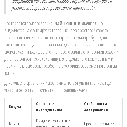
содержанием полифенолов, которые играют ключевую роль в
укреплении здоровья и профилактике заболеваний».
Что касается приготовления,
чай Тяньши
значительно
выделяется на фоне других травяных чаев простотой своего
приготовления. Если чаще всего травяные чаи требуют довольно
сложной процедуры заваривания, для сохранения всех полезных
свойств чая Тяньши достаточно просто залить его горячей водой и
дать настояться несколько минут. Это делает его комфортным и
практичным выбором, особенно в условиях современного ритма
жизни.
Для лучшего сравнения имеет смысл взглянуть на таблицу, где
указаны основные преимущества травяных чаев:
Основные
Особенности
Вид чая
преимущества
заваривания
Иммунитет, когнитивные
Тяньши
Простое заваривание
функции, антиоксиданты