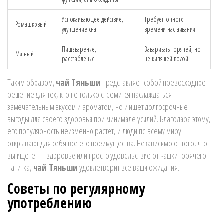
Успокаивающее действие,
Требует точного
Ромашковый
улучшение сна
времени настаивания
Пищеварение,
Заваривать горячей, но
Мятный
расслабление
не кипящей водой
Таким образом,
чай Тяньши
представляет собой превосходное
решение для тех, кто не только стремится наслаждаться
замечательным вкусом и ароматом, но и ищет долгосрочные
выгоды для своего здоровья при минимале усилий. Благодаря этому,
его популярность неизменно растет, и люди по всему миру
открывают для себя все его преимущества. Независимо от того, что
вы ищете — здоровье или просто удовольствие от чашки горячего
напитка,
чай Тяньши
удовлетворит все ваши ожидания.
Советы по регулярному
употреблению