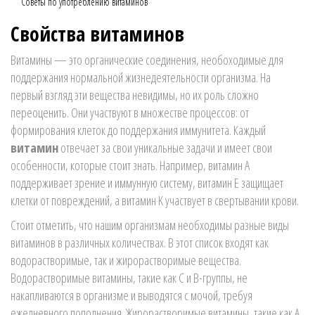
Советы по употреблению витаминов
Свойства витаминов
Витамины — это органические соединения, необоходимые для
поддержания нормальной жизнедеятельности организма. На
первый взгляд эти вещества невидимы, но их роль сложно
переоценить. Они участвуют в множестве процессов: от
формирования клеток до поддержания иммунитета. Каждый
витамин
отвечает за свои уникальные задачи и имеет свои
особенности, которые стоит знать. Например, витамин A
поддерживает зрение и иммунную систему, витамин E защищает
клетки от повреждений, а витамин K участвует в свертывании крови.
Стоит отметить, что нашим организмам необходимы разные виды
витаминов в различных количествах. В этот список входят как
водорастворимые, так и жирорастворимые вещества.
Водорастворимые витамины, такие как C и B-группы, не
накапливаются в организме и выводятся с мочой, требуя
ежедневного пополнения. Жирорастворимые витамины, такие как A,