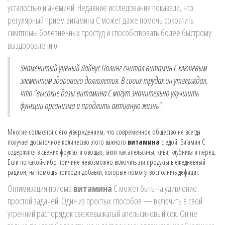
усталостью и анемией. Недавние исследования показали, что
регулярный прием витамина C может даже помочь сократить
симптомы болезненных простуд и способствовать более быстрому
выздоровлению.
Знаменитый ученый Лайнус Полинг считал витамин C ключевым
элементом здорового долголетия. В своих трудах он утверждал,
что "высокие дозы витамина C могут значительно улучшить
функции организма и продлить активную жизнь".
Многие согласятся с его утверждением, что современное общество не всегда
получает достаточное количество этого важного
витамина
с едой. Витамин C
содержится в свежих фруктах и овощах, таких как апельсины, киви, клубника и перец.
Если по какой-либо причине невозможно включить эти продукты в ежедневный
рацион, на помощь приходят добавки, которые помогут восполнить дефицит.
Оптимизация приема
витамина
C может быть на удивление
простой задачей. Один из простых способов — включить в свой
утренний распорядок свежевыжатый апельсиновый сок. Он не