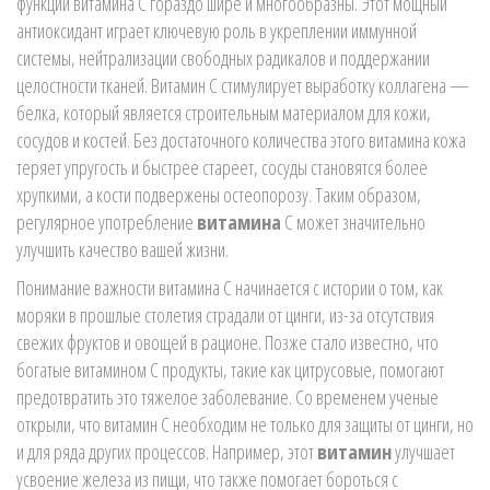
функции витамина C гораздо шире и многообразны. Этот мощный
антиоксидант играет ключевую роль в укреплении иммунной
системы, нейтрализации свободных радикалов и поддержании
целостности тканей. Витамин C стимулирует выработку коллагена —
белка, который является строительным материалом для кожи,
сосудов и костей. Без достаточного количества этого витамина кожа
теряет упругость и быстрее стареет, сосуды становятся более
хрупкими, а кости подвержены остеопорозу. Таким образом,
регулярное употребление
витамина
C может значительно
улучшить качество вашей жизни.
Понимание важности витамина C начинается с истории о том, как
моряки в прошлые столетия страдали от цинги, из-за отсутствия
свежих фруктов и овощей в рационе. Позже стало известно, что
богатые витамином C продукты, такие как цитрусовые, помогают
предотвратить это тяжелое заболевание. Со временем ученые
открыли, что витамин C необходим не только для защиты от цинги, но
и для ряда других процессов. Например, этот
витамин
улучшает
усвоение железа из пищи, что также помогает бороться с