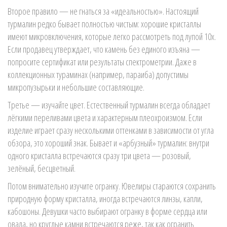
Второе правило — не гнаться за «идеальностью». Настоящий
турмалин редко бывает полностью чистым: хорошие кристаллы
имеют микровключения, которые легко рассмотреть под лупой 10x.
Если продавец утверждает, что камень без единого изъяна —
попросите сертификат или результаты спектрометрии. Даже в
коллекционных тураминах (например, параиба) допустимы
микропузырьки и небольшие составляющие.
Третье — изучайте цвет. Естественный турмалин всегда обладает
лёгкими переливами цвета и характерным плеохроизмом. Если
изделие играет сразу несколькими оттенками в зависимости от угла
обзора, это хороший знак. Бывает и «арбузный» турмалин: внутри
одного кристалла встречаются сразу три цвета — розовый,
зелёный, бесцветный.
Потом внимательно изучите огранку. Ювелиры стараются сохранить
природную форму кристалла, иногда встречаются линзы, капли,
кабошоны. Девушки часто выбирают огранку в форме сердца или
овала, но круглые камни встречаются реже, так как огранить