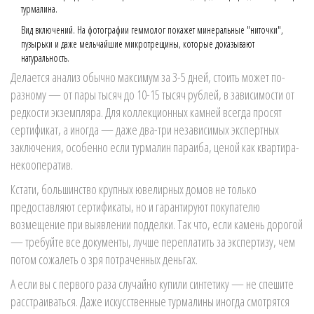
турмалина.
Вид включений. На фотографии геммолог покажет минеральные "ниточки",
пузырьки и даже мельчайшие микротрещины, которые доказывают
натуральность.
Делается анализ обычно максимум за 3-5 дней, стоить может по-
разному — от пары тысяч до 10-15 тысяч рублей, в зависимости от
редкости экземпляра. Для коллекционных камней всегда просят
сертификат, а иногда — даже два-три независимых экспертных
заключения, особенно если турмалин параиба, ценой как квартира-
некооператив.
Кстати, большинство крупных ювелирных домов не только
предоставляют сертификаты, но и гарантируют покупателю
возмещение при выявлении подделки. Так что, если камень дорогой
— требуйте все документы, лучше переплатить за экспертизу, чем
потом сожалеть о зря потраченных деньгах.
А если вы с первого раза случайно купили синтетику — не спешите
расстраиваться. Даже искусственные турмалины иногда смотрятся