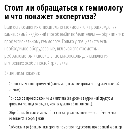
Стоит ли обращаться к геммологу
и что покажет экспертиза?
Если есть сомнения относительно стоимости или происхождения
камня, самый надёжный способ выйти победителем — обратиться к
профессиональному геммологу. Только у специалиста есть
необходимое оборудование, включая спектрометры,
рефрактометры и специальные микроскопы для выявления
внутренних особенностей кристалла.
Экспертиза покажет:
Состав камня и тип примесей (например, наличие хрома определяет зелёный
оттенок).
Природное происхождение vs синтетика (на уровне внутренней структуры
кристалла разница очевидна, хотя визуально её не заметить).
Обработка: был ли камень обожжен для усиления цвета — это обязательно
указывается в сертификате.
Плёхоизм и рефракция: измерения помогают подтвердить природный характер