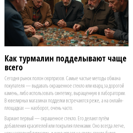
Как турмалин подделывают чаще
всего
Сегодня рынок полон сюрпризов. Самые частые методы обмана
покупателя — выдавать окрашенное стекло или кварц за дорогой
камень, либо использовать синтетику, выращенную в лаборатории.
В ювелирных магазинах подделки встречаются реже, а на онлайн-
площадках — наоборот, очень часто.
Вариант первый — окрашенное стекло. Его делают путём
добавления красителей или покрытия пленками. Оно всегда легче,