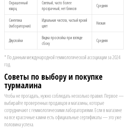
Окрашенный
Светлый, часто более
Средняя
кварц
прозрачный, нет бликов
Синтетика
Идеальная чистота, частый яркий
Низкая
(лабораторная)
цвет
Видна прослойка при взгляде
Двуслойки
Средняя
сбоку
* По данным международной геммологической ассоциации за 2024
год.
Советы по выбору и покупке
турмалина
Чтобы не прогадать, нужно соблюдать несколько правил. Первое —
выбирайте проверенных продавцов и магазины, которые
сотрудничают с геммологическими лабораториями. Если в магазине
на все красочные камни есть официальные сертификаты — это уже
половина успеха.