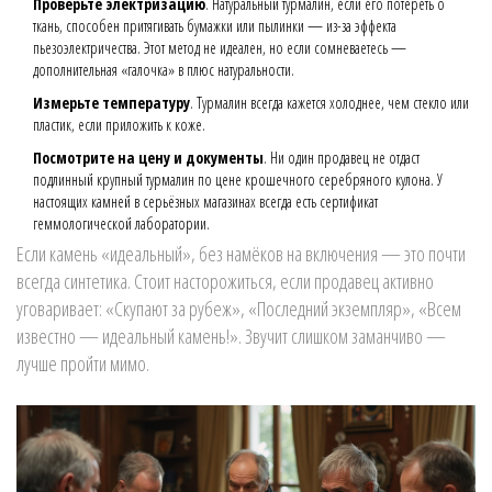
Проверьте электризацию
. Натуральный турмалин, если его потереть о
ткань, способен притягивать бумажки или пылинки — из-за эффекта
пьезоэлектричества. Этот метод не идеален, но если сомневаетесь —
дополнительная «галочка» в плюс натуральности.
Измерьте температуру
. Турмалин всегда кажется холоднее, чем стекло или
пластик, если приложить к коже.
Посмотрите на цену и документы
. Ни один продавец не отдаст
подлинный крупный турмалин по цене крошечного серебряного кулона. У
настоящих камней в серьёзных магазинах всегда есть сертификат
геммологической лаборатории.
Если камень «идеальный», без намёков на включения — это почти
всегда синтетика. Стоит насторожиться, если продавец активно
уговаривает: «Скупают за рубеж», «Последний экземпляр», «Всем
известно — идеальный камень!». Звучит слишком заманчиво —
лучше пройти мимо.