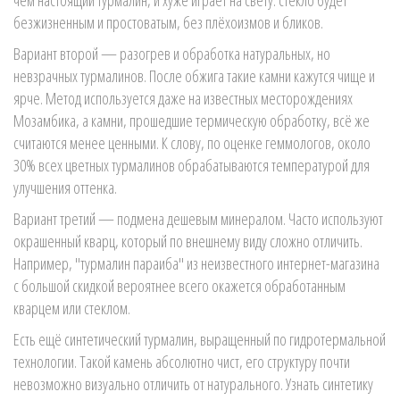
чем настоящий турмалин, и хуже играет на свету: стекло будет
безжизненным и простоватым, без плёхоизмов и бликов.
Вариант второй — разогрев и обработка натуральных, но
невзрачных турмалинов. После обжига такие камни кажутся чище и
ярче. Метод используется даже на известных месторождениях
Мозамбика, а камни, прошедшие термическую обработку, всё же
считаются менее ценными. К слову, по оценке геммологов, около
30% всех цветных турмалинов обрабатываются температурой для
улучшения оттенка.
Вариант третий — подмена дешевым минералом. Часто используют
окрашенный кварц, который по внешнему виду сложно отличить.
Например, "турмалин параиба" из неизвестного интернет-магазина
с большой скидкой вероятнее всего окажется обработанным
кварцем или стеклом.
Есть ещё синтетический турмалин, выращенный по гидротермальной
технологии. Такой камень абсолютно чист, его структуру почти
невозможно визуально отличить от натурального. Узнать синтетику