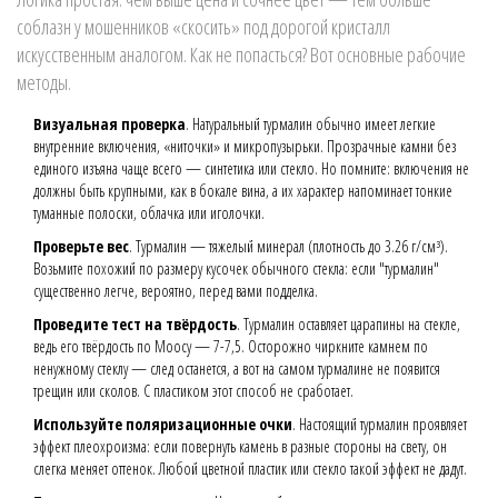
соблазн у мошенников «скосить» под дорогой кристалл
искусственным аналогом. Как не попасться? Вот основные рабочие
методы.
Визуальная проверка
. Натуральный турмалин обычно имеет легкие
внутренние включения, «ниточки» и микропузырьки. Прозрачные камни без
единого изъяна чаще всего — синтетика или стекло. Но помните: включения не
должны быть крупными, как в бокале вина, а их характер напоминает тонкие
туманные полоски, облачка или иголочки.
Проверьте вес
. Турмалин — тяжелый минерал (плотность до 3.26 г/см³).
Возьмите похожий по размеру кусочек обычного стекла: если "турмалин"
существенно легче, вероятно, перед вами подделка.
Проведите тест на твёрдость
. Турмалин оставляет царапины на стекле,
ведь его твёрдость по Моосу — 7-7,5. Осторожно чиркните камнем по
ненужному стеклу — след останется, а вот на самом турмалине не появится
трещин или сколов. С пластиком этот способ не сработает.
Используйте поляризационные очки
. Настоящий турмалин проявляет
эффект плеохроизма: если повернуть камень в разные стороны на свету, он
слегка меняет оттенок. Любой цветной пластик или стекло такой эффект не дадут.