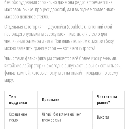
без оборудования сложно, но даже она редко встречается на
массовом рынке: процесс дорогой, да и выгоднее подделывать
массово дешёвое стекло.
Отдельная категория — двуслойки (doublets): на тонкий слой
настоящего турмалина сверху клеят пластик или стекло для
увеличения размера и веса. При внимательном осмотре сбоку
можно заметить границу слоя — вот и вся хитрость!
Увы, случаи фальсификации становятся всё более изощрёнными.
Китайские лаборатории ежегодно выпускают на рынок сотни тысяч
фальш-камней, которые поступают на онлайн-площадки по всему
миру.
Тип
Частота на
Признаки
подделки
рынке*
Окрашенное
Лёгкий, без включений, нет
Высокая
стекло
плеохроизма