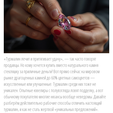
«Турмалин лечит и притягивает удачу», — так часто говорят
продавцы. Но кому хочется купить вместо натурального камня
стекляшку за приличные деньги? Вот прямо сейчас на мировом
рынке драгоценных камней до 60% цветных самоцветов —
искусственные или улучшенные. Турмалин среди них тоже не
уникален. Опытные ювелиры с полувзгляда ловят подделку, а вот
обычному покупателю многие нюансы вообще неведомы. Давайте
разберём действительно рабочие способы отличить настоящий
турмалин, и как не стать жертвой «уникальных предложений».