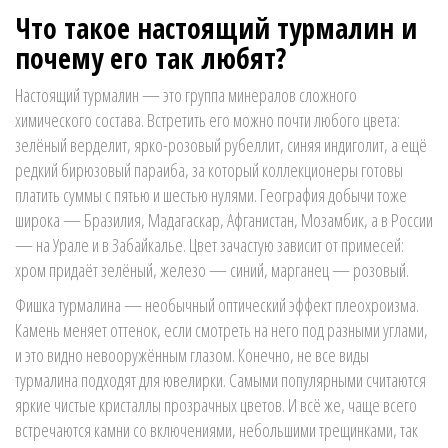
Что такое настоящий турмалин и
почему его так любят?
Настоящий турмалин — это группа минералов сложного
химического состава. Встретить его можно почти любого цвета:
зелёный верделит, ярко-розовый рубеллит, синяя индиголит, а ещё
редкий бирюзовый параиба, за который коллекционеры готовы
платить суммы с пятью и шестью нулями. География добычи тоже
широка — Бразилия, Мадагаскар, Афганистан, Мозамбик, а в России
— на Урале и в Забайкалье. Цвет зачастую зависит от примесей:
хром придаёт зелёный, железо — синий, марганец — розовый.
Фишка турмалина — необычный оптический эффект плеохроизма.
Камень меняет оттенок, если смотреть на него под разными углами,
и это видно невооружённым глазом. Конечно, не все виды
турмалина подходят для ювелирки. Самыми популярными считаются
яркие чистые кристаллы прозрачных цветов. И всё же, чаще всего
встречаются камни со включениями, небольшими трещинками, так