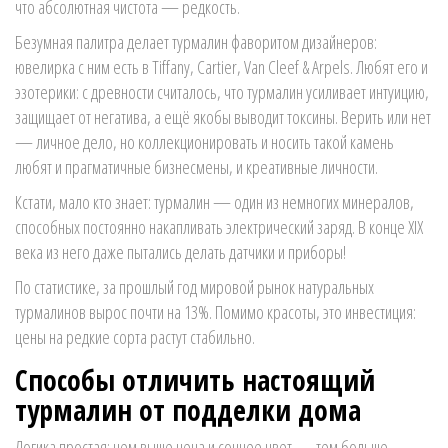
что абсолютная чистота — редкость.
Безумная палитра делает турмалин фаворитом дизайнеров:
ювелирка с ним есть в Tiffany, Cartier, Van Cleef & Arpels. Любят его и
эзотерики: с древности считалось, что турмалин усиливает интуицию,
защищает от негатива, а ещё якобы выводит токсины. Верить или нет
— личное дело, но коллекционировать и носить такой камень
любят и прагматичные бизнесмены, и креативные личности.
Кстати, мало кто знает: турмалин — один из немногих минералов,
способных постоянно накапливать электрический заряд. В конце XIX
века из него даже пытались делать датчики и приборы!
По статистике, за прошлый год мировой рынок натуральных
турмалинов вырос почти на 13%. Помимо красоты, это инвестиция:
цены на редкие сорта растут стабильно.
Способы отличить настоящий
турмалин от подделки дома
Логика простая: чем выше цена и сочнее цвет — тем больше